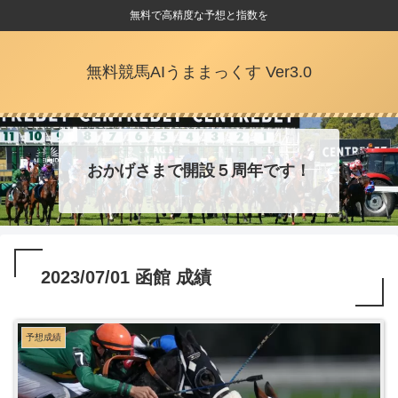
無料で高精度な予想と指数を
無料競馬AIうままっくす Ver3.0
おかげさまで開設５周年です！
2023/07/01 函館 成績
予想成績