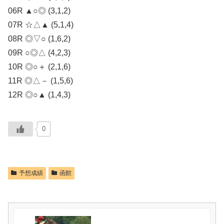
06R ▲○◎ (3,1,2)
07R ☆△▲ (5,1,4)
08R ◎▽○ (1,6,2)
09R ○◎△ (4,2,3)
10R ◎○＋ (2,1,6)
11R ◎△－ (1,5,6)
12R ◎○▲ (1,4,3)
0
予想成績
函館