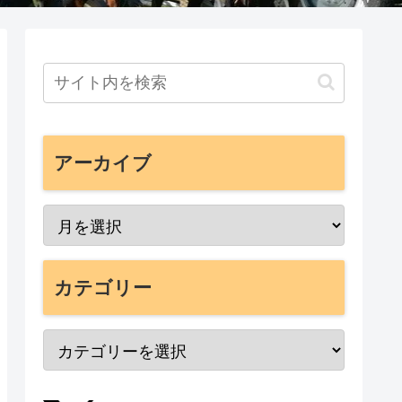
アーカイブ
カテゴリー