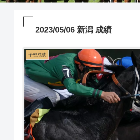
2023/05/06 新潟 成績
予想成績