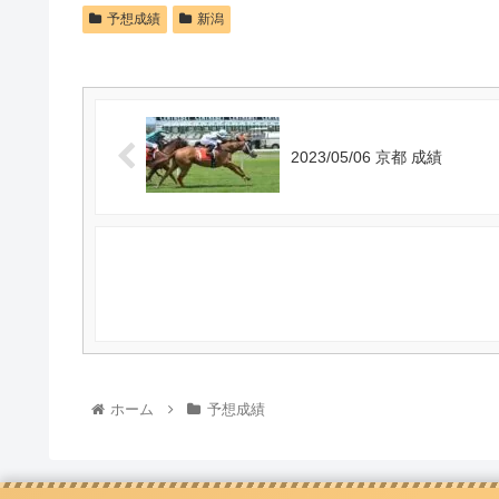
予想成績
新潟
2023/05/06 京都 成績
ホーム
予想成績