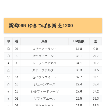
新潟09R ゆきつばき賞 芝1200
印
番
馬名
UM指数
差
◎
04
スリーアイランド
64.8
0.0
〇
10
タツダイヤモンド
35.1
29.7
▲
05
ルーラルハピネス
34.1
30.7
△
15
ステークホルダー
33.3
31.5
▽
14
セイウンスイート
32.7
32.1
☆
16
ジューンアース
29.4
35.4
＋
13
シルフィードレーヴ
27.6
37.2
＋
02
ソフィアエール
26.5
38.3
－
08
アクートゥス
26.5
38.3