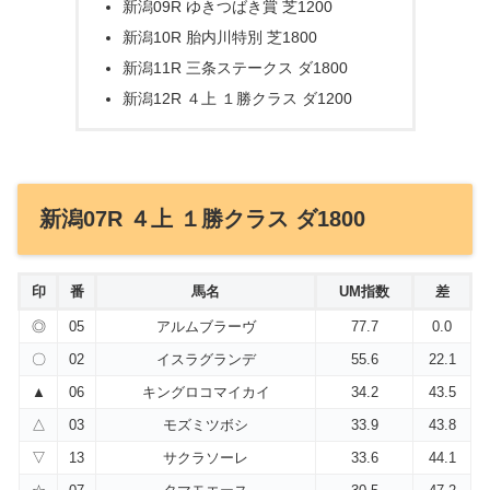
新潟09R ゆきつばき賞 芝1200
新潟10R 胎内川特別 芝1800
新潟11R 三条ステークス ダ1800
新潟12R ４上 １勝クラス ダ1200
新潟07R ４上 １勝クラス ダ1800
印
番
馬名
UM指数
差
◎
05
アルムブラーヴ
77.7
0.0
〇
02
イスラグランデ
55.6
22.1
▲
06
キングロコマイカイ
34.2
43.5
△
03
モズミツボシ
33.9
43.8
▽
13
サクラソーレ
33.6
44.1