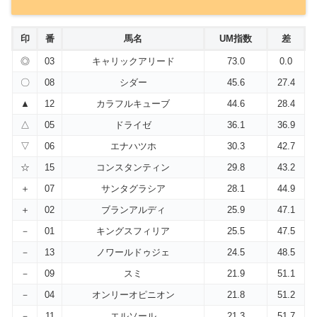
印
番
馬名
UM指数
差
◎
03
キャリックアリード
73.0
0.0
〇
08
シダー
45.6
27.4
▲
12
カラフルキューブ
44.6
28.4
△
05
ドライゼ
36.1
36.9
▽
06
エナハツホ
30.3
42.7
☆
15
コンスタンティン
29.8
43.2
＋
07
サンタグラシア
28.1
44.9
＋
02
ブランアルディ
25.9
47.1
－
01
キングスフィリア
25.5
47.5
－
13
ノワールドゥジェ
24.5
48.5
－
09
スミ
21.9
51.1
－
04
オンリーオピニオン
21.8
51.2
－
11
エルソール
21.3
51.7