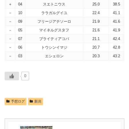
＋
04
スエトニウス
25.0
38.5
－
10
ララガルグイユ
22.4
41.1
－
09
フリージアテソーロ
21.9
41.6
－
05
マイネルグスタフ
21.6
41.9
－
07
ブライティアコバ
21.1
42.4
－
06
トウシンイマジ
20.7
42.8
－
03
エシェロン
20.3
43.2
0
予想ログ
新潟