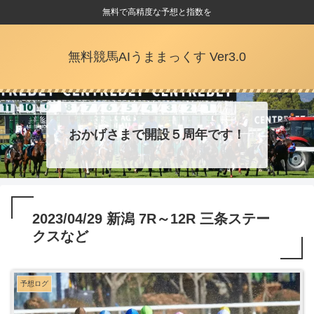
無料で高精度な予想と指数を
無料競馬AIうままっくす Ver3.0
おかげさまで開設５周年です！
2023/04/29 新潟 7R～12R 三条ステー
クスなど
予想ログ