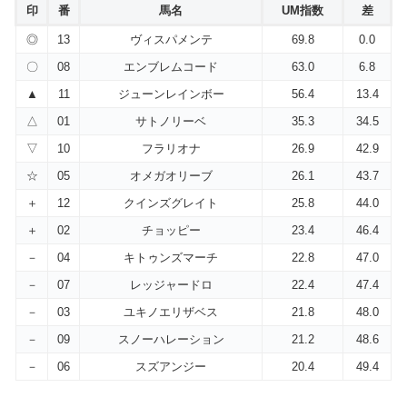
印
番
馬名
UM指数
差
◎
13
ヴィスパメンテ
69.8
0.0
〇
08
エンブレムコード
63.0
6.8
▲
11
ジューンレインボー
56.4
13.4
△
01
サトノリーベ
35.3
34.5
▽
10
フラリオナ
26.9
42.9
☆
05
オメガオリーブ
26.1
43.7
＋
12
クインズグレイト
25.8
44.0
＋
02
チョッピー
23.4
46.4
－
04
キトゥンズマーチ
22.8
47.0
－
07
レッジャードロ
22.4
47.4
－
03
ユキノエリザベス
21.8
48.0
－
09
スノーハレーション
21.2
48.6
－
06
スズアンジー
20.4
49.4