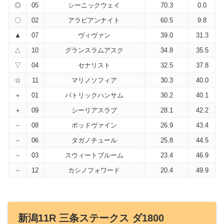
◎
05
シーニックウェイ
70.3
0.0
〇
02
アラビアンナイト
60.5
9.8
▲
07
ヴィヴァン
39.0
31.3
△
10
グランスラムアスク
34.8
35.5
▽
04
セナリスト
32.5
37.8
☆
11
マリノソフィア
30.3
40.0
＋
01
パトリックハンサム
30.2
40.1
＋
09
シーリアスラブ
28.1
42.2
－
08
ポッドヴァイン
26.9
43.4
－
06
タガノチュール
25.8
44.5
－
03
スウィートブルーム
23.4
46.9
－
12
カシノフォワード
20.4
49.9
新潟11R 三条ステークス ダ1800