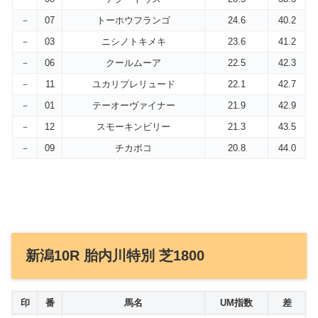
－
07
トーホウフランゴ
24.6
40.2
－
03
ニシノトキメキ
23.6
41.2
－
06
クールムーア
22.5
42.3
－
11
ユカリプレリュード
22.1
42.7
－
01
テーオーヴァイナー
21.9
42.9
－
12
スモーキンビリー
21.3
43.5
－
09
チカポコ
20.8
44.0
新潟10R 胎内川特別 芝1800
印
番
馬名
UM指数
差