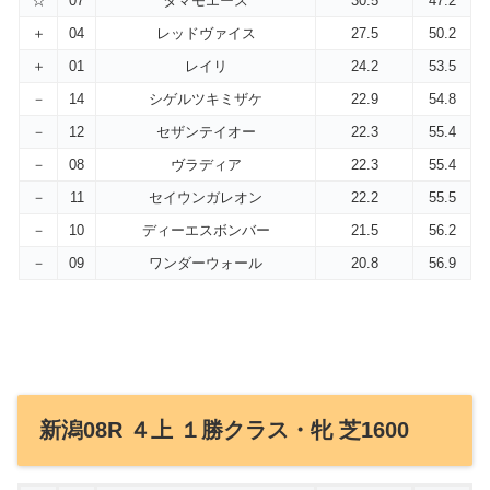
☆
07
タマモエース
30.5
47.2
＋
04
レッドヴァイス
27.5
50.2
＋
01
レイリ
24.2
53.5
－
14
シゲルツキミザケ
22.9
54.8
－
12
セザンテイオー
22.3
55.4
－
08
ヴラディア
22.3
55.4
－
11
セイウンガレオン
22.2
55.5
－
10
ディーエスボンバー
21.5
56.2
－
09
ワンダーウォール
20.8
56.9
新潟08R ４上 １勝クラス・牝 芝1600