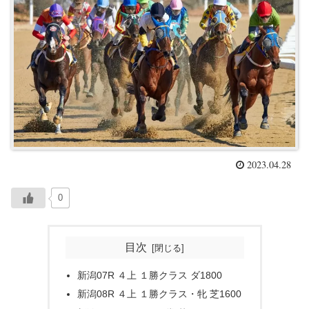
2023.04.28
0
目次
新潟07R ４上 １勝クラス ダ1800
新潟08R ４上 １勝クラス・牝 芝1600