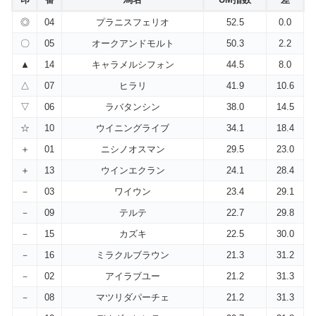
◎
04
プラニスフェリオ
52.5
0.0
〇
05
オークアンドモルト
50.3
2.2
▲
14
キャラメルシフォン
44.5
8.0
△
07
ヒラリ
41.9
10.6
▽
06
ラバタンシン
38.0
14.5
☆
10
ウイニングライブ
34.1
18.4
＋
01
ニシノオスマン
29.5
23.0
＋
13
ウインエクラン
24.1
28.4
－
03
ワイウン
23.4
29.1
－
09
テルテ
22.7
29.8
－
15
カズキ
22.5
30.0
－
16
ミラクルブラウン
21.3
31.2
－
02
アイラブユー
21.2
31.3
－
08
マツリダパーチェ
21.2
31.3