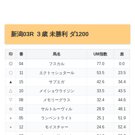
新潟03R ３歳 未勝利 ダ1200
印
番
馬名
UM指数
差
◎
04
フスカル
77.0
0.0
〇
11
エクトゥシュタール
53.5
23.5
▲
15
サブエガ
42.6
34.4
△
10
メイショウライジン
33.5
43.5
▽
08
メモリーグラス
32.4
44.6
☆
02
サルトルーヴィル
28.9
48.1
＋
05
ランベントライト
25.1
51.9
＋
12
モイスチャー
24.6
52.4