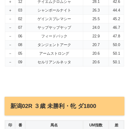
＋
12
テイエムクロムシャ
28.1
42.6
＋
03
シャンボールナイト
26.3
44.4
－
02
ゲインスプレマシー
25.5
45.2
－
07
ヤップヤップヤップ
24.0
46.7
－
06
フィードバック
22.9
47.8
－
08
タンジェントアーク
20.7
50.0
－
05
アームストロング
20.6
50.1
－
09
セルリアンルネッタ
20.6
50.1
新潟02R ３歳 未勝利・牝 ダ1800
印
番
馬名
UM指数
差