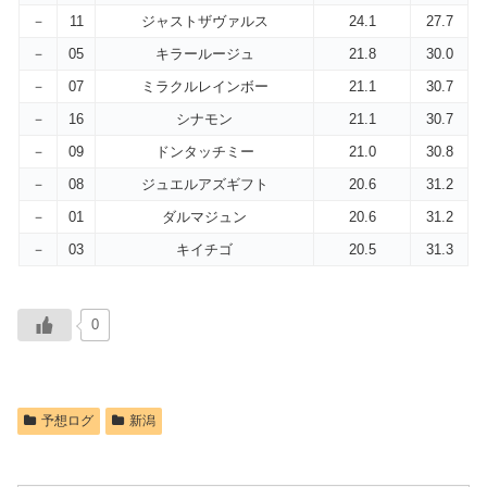
－
11
ジャストザヴァルス
24.1
27.7
－
05
キラールージュ
21.8
30.0
－
07
ミラクルレインボー
21.1
30.7
－
16
シナモン
21.1
30.7
－
09
ドンタッチミー
21.0
30.8
－
08
ジュエルアズギフト
20.6
31.2
－
01
ダルマジュン
20.6
31.2
－
03
キイチゴ
20.5
31.3
0
予想ログ
新潟