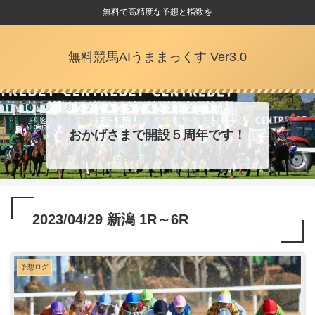
無料で高精度な予想と指数を
無料競馬AIうままっくす Ver3.0
おかげさまで開設５周年です！
2023/04/29 新潟 1R～6R
予想ログ