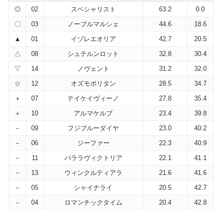
◎
02
スペシャリスト
63.2
0.0
〇
03
ノーブルマルシェ
44.6
18.6
▲
01
イゾレエオリア
42.7
20.5
△
08
シュテルンロット
32.8
30.4
▽
14
ノヴェント
31.2
32.0
☆
12
オズモポリタン
28.5
34.7
＋
07
テイケイヴィーノ
27.8
35.4
＋
10
アルマケルブ
23.4
39.8
－
09
フジブルーダイヤ
23.0
40.2
－
06
ジーファー
22.3
40.9
－
11
パララヴィクトリア
22.1
41.1
－
13
ウィンクルティアラ
21.6
41.6
－
05
シャイナライ
20.5
42.7
－
04
ロマンチックタイム
20.4
42.8