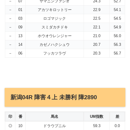
－
07
ヤマニンファシオ
24.3
52.7
－
01
アカツキロットリー
22.9
54.1
－
03
ロゴマジック
22.5
54.5
－
09
スミダカチドキ
22.1
54.9
－
13
ホウオウレンジャー
21.0
56.0
－
14
カゼノハクシュウ
20.7
56.3
－
06
フッカツラヴ
20.3
56.7
新潟04R 障害４上 未勝利 障2890
印
番
馬名
UM指数
差
◎
10
ドラウプニル
59.3
0.0