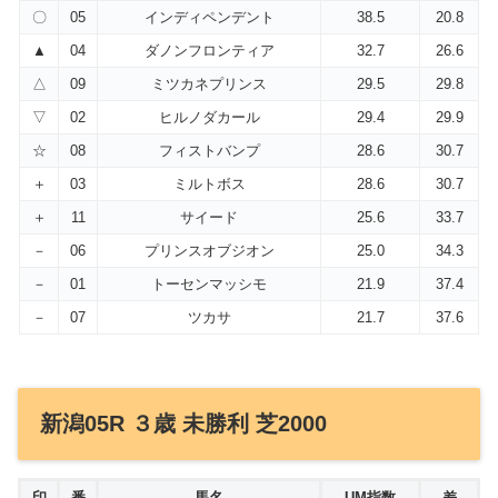
〇
05
インディペンデント
38.5
20.8
▲
04
ダノンフロンティア
32.7
26.6
△
09
ミツカネプリンス
29.5
29.8
▽
02
ヒルノダカール
29.4
29.9
☆
08
フィストバンプ
28.6
30.7
＋
03
ミルトボス
28.6
30.7
＋
11
サイード
25.6
33.7
－
06
プリンスオブジオン
25.0
34.3
－
01
トーセンマッシモ
21.9
37.4
－
07
ツカサ
21.7
37.6
新潟05R ３歳 未勝利 芝2000
印
番
馬名
UM指数
差