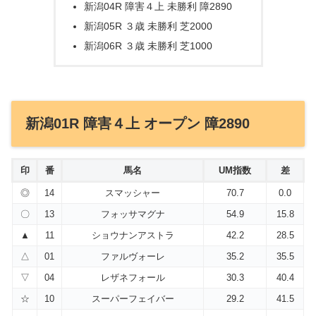
新潟04R 障害４上 未勝利 障2890
新潟05R ３歳 未勝利 芝2000
新潟06R ３歳 未勝利 芝1000
新潟01R 障害４上 オープン 障2890
印
番
馬名
UM指数
差
◎
14
スマッシャー
70.7
0.0
〇
13
フォッサマグナ
54.9
15.8
▲
11
ショウナンアストラ
42.2
28.5
△
01
ファルヴォーレ
35.2
35.5
▽
04
レザネフォール
30.3
40.4
☆
10
スーパーフェイバー
29.2
41.5