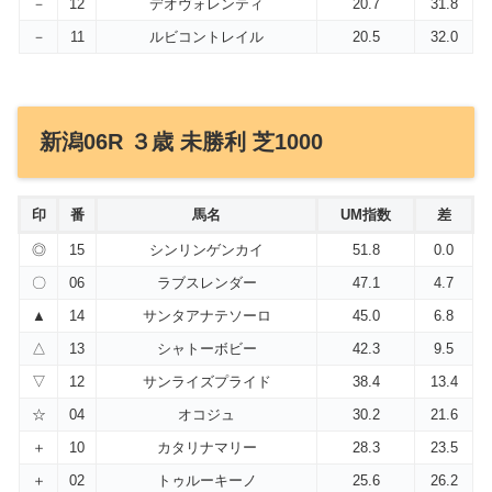
－
12
デオヴォレンティ
20.7
31.8
－
11
ルビコントレイル
20.5
32.0
新潟06R ３歳 未勝利 芝1000
印
番
馬名
UM指数
差
◎
15
シンリンゲンカイ
51.8
0.0
〇
06
ラブスレンダー
47.1
4.7
▲
14
サンタアナテソーロ
45.0
6.8
△
13
シャトーボビー
42.3
9.5
▽
12
サンライズプライド
38.4
13.4
☆
04
オコジュ
30.2
21.6
＋
10
カタリナマリー
28.3
23.5
＋
02
トゥルーキーノ
25.6
26.2