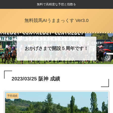
無料で高精度な予想と指数を
無料競馬AIうままっくす Ver3.0
おかげさまで開設５周年です！
2023/03/25 阪神 成績
予想成績