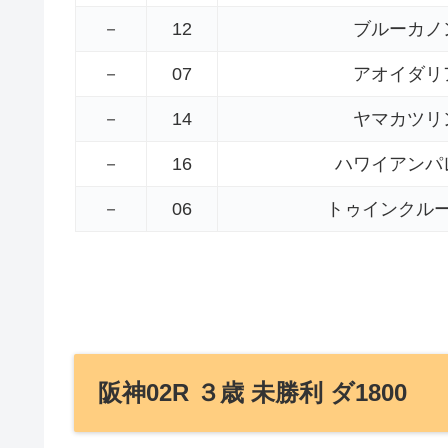
－
12
ブルーカノ
－
07
アオイダリ
－
14
ヤマカツリ
－
16
ハワイアンパ
－
06
トゥインクル
阪神02R ３歳 未勝利 ダ1800