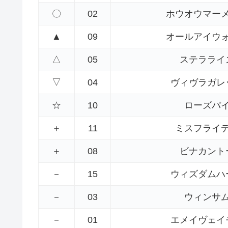
〇
02
ホウオウマー
▲
09
オールアイウ
△
05
ステラライ
▽
04
ヴィヴラガレ
☆
10
ローズパ
＋
11
ミスフライ
＋
08
ビナカント
－
15
ウィズダムハ
－
03
ウィンサ
－
01
エメイヴェイ