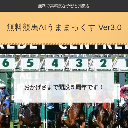
無料で高精度な予想と指数を
無料競馬AIうままっくす Ver3.0
おかげさまで開設５周年です！