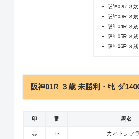
阪神02R ３歳
阪神03R ３歳
阪神04R ３歳
阪神05R ３歳
阪神06R ３歳
阪神01R ３歳 未勝利・牝 ダ140
印
番
馬名
◎
13
カネトシフ