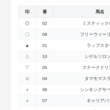
印
番
馬名
◎
02
ミスティック
〇
08
フリーウィー
▲
01
ラップスタ
△
10
シゲルソロ
▽
05
スナークドリ
☆
04
タマモマス
＋
06
シンキングサ
＋
07
キャリアパ