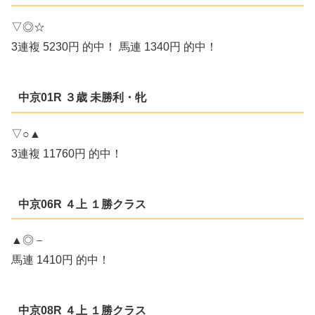
▽◎☆
3連複 5230円 的中！ 馬連 1340円 的中！
中京01R ３歳 未勝利・牝
▽○▲
3連複 11760円 的中！
中京06R ４上 １勝クラス
▲◎－
馬連 1410円 的中！
中京08R ４上 １勝クラス