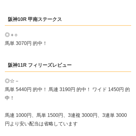
阪神10R 甲南ステークス
◎＋○
馬単 3070円 的中！
阪神11R フィリーズレビュー
◎☆－
馬単 5440円 的中！ 馬連 3190円 的中！ ワイド 1450円 的
中！
馬連 1000円、馬単 1500円、3連複 3000円、3連単 3000
円より安い配当は省略しています