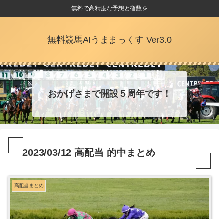
無料で高精度な予想と指数を
無料競馬AIうままっくす Ver3.0
おかげさまで開設５周年です！
2023/03/12 高配当 的中まとめ
高配当まとめ