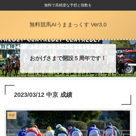
無料で高精度な予想と指数を
無料競馬AIうままっくす Ver3.0
おかげさまで開設５周年です！
2023/03/12 中京 成績
中京