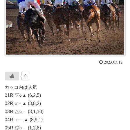
2023.03.12
0
カッコ内は人気
01R ▽○▲ (6,2,5)
02R ○－▲ (3,8,2)
03R △○－ (3,1,10)
04R ＋－▲ (8,9,1)
05R ◎○－ (1,2,8)