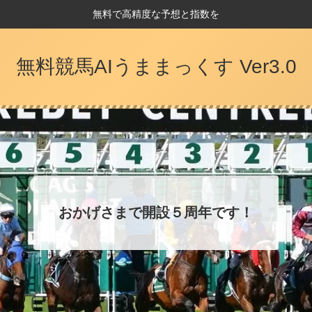
無料で高精度な予想と指数を
無料競馬AIうままっくす Ver3.0
おかげさまで開設５周年です！