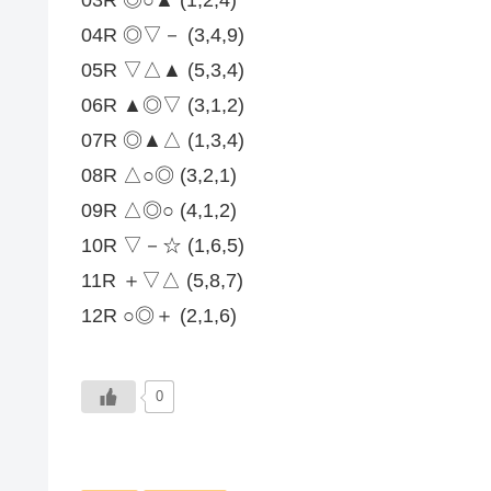
04R ◎▽－ (3,4,9)
05R ▽△▲ (5,3,4)
06R ▲◎▽ (3,1,2)
07R ◎▲△ (1,3,4)
08R △○◎ (3,2,1)
09R △◎○ (4,1,2)
10R ▽－☆ (1,6,5)
11R ＋▽△ (5,8,7)
12R ○◎＋ (2,1,6)
0