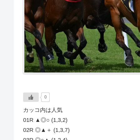
0
カッコ内は人気
01R ▲◎○ (1,3,2)
02R ◎▲＋ (1,3,7)
03R ◎○▲ (1,2,4)