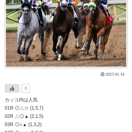
2023.01.14
0
カッコ内は人気
01R ◎△☆ (1,5,7)
02R △◎▲ (2,1,5)
03R ◎○▲ (1,3,2)