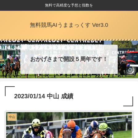
無料で高精度な予想と指数を
無料競馬AIうままっくす Ver3.0
おかげさまで開設５周年です！
2023/01/14 中山 成績
中山