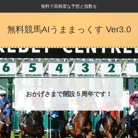
無料で高精度な予想と指数を
無料競馬AIうままっくす Ver3.0
おかげさまで開設５周年です！