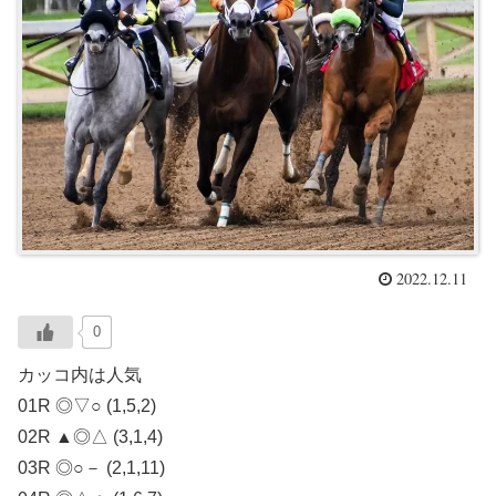
2022.12.11
0
カッコ内は人気
01R ◎▽○ (1,5,2)
02R ▲◎△ (3,1,4)
03R ◎○－ (2,1,11)