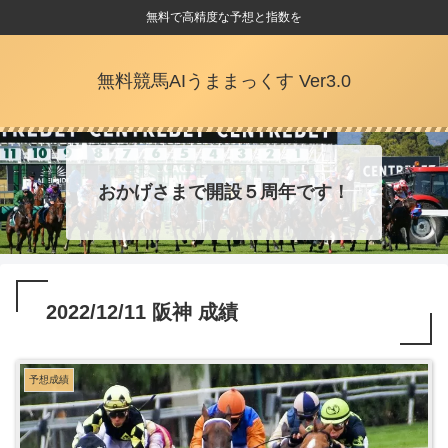
無料で高精度な予想と指数を
無料競馬AIうままっくす Ver3.0
おかげさまで開設５周年です！
2022/12/11 阪神 成績
予想成績