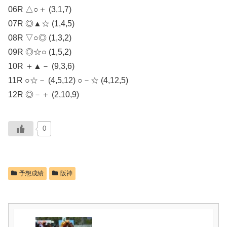
06R △○＋ (3,1,7)
07R ◎▲☆ (1,4,5)
08R ▽○◎ (1,3,2)
09R ◎☆○ (1,5,2)
10R ＋▲－ (9,3,6)
11R ○☆－ (4,5,12) ○－☆ (4,12,5)
12R ◎－＋ (2,10,9)
0
予想成績
阪神