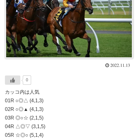
2022.11.13
0
カッコ内は人気
01R ○◎△ (4,1,3)
02R ○◎▲ (4,1,3)
03R ◎○☆ (2,1,5)
04R △◎▽ (3,1,5)
05R ☆◎○ (5,1,4)