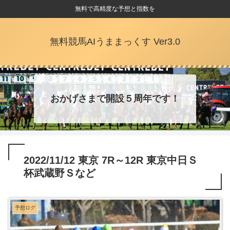
無料で高精度な予想と指数を
無料競馬AIうままっくす Ver3.0
おかげさまで開設５周年です！
2022/11/12 東京 7R～12R 東京中日Ｓ
杯武蔵野Ｓなど
予想ログ