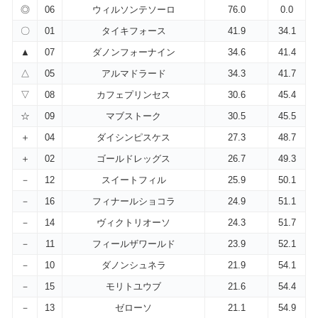
◎
06
ウィルソンテソーロ
76.0
0.0
〇
01
タイキフォース
41.9
34.1
▲
07
ダノンフォーナイン
34.6
41.4
△
05
アルマドラード
34.3
41.7
▽
08
カフェプリンセス
30.6
45.4
☆
09
マブストーク
30.5
45.5
＋
04
ダイシンピスケス
27.3
48.7
＋
02
ゴールドレッグス
26.7
49.3
－
12
スイートフィル
25.9
50.1
－
16
フィナールショコラ
24.9
51.1
－
14
ヴィクトリオーソ
24.3
51.7
－
11
フィールザワールド
23.9
52.1
－
10
ダノンシュネラ
21.9
54.1
－
15
モリトユウブ
21.6
54.4
－
13
ゼローソ
21.1
54.9