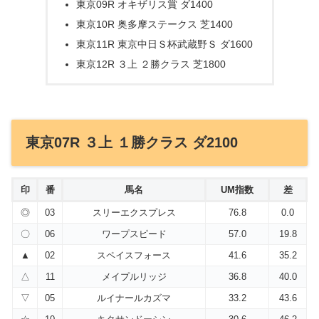
東京09R オキザリス賞 ダ1400
東京10R 奥多摩ステークス 芝1400
東京11R 東京中日Ｓ杯武蔵野Ｓ ダ1600
東京12R ３上 ２勝クラス 芝1800
東京07R ３上 １勝クラス ダ2100
印
番
馬名
UM指数
差
◎
03
スリーエクスプレス
76.8
0.0
〇
06
ワープスピード
57.0
19.8
▲
02
スペイスフォース
41.6
35.2
△
11
メイプルリッジ
36.8
40.0
▽
05
ルイナールカズマ
33.2
43.6