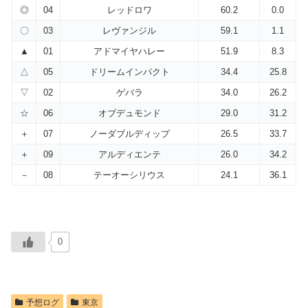
◎
04
レッドロワ
60.2
0.0
〇
03
レヴァンジル
59.1
1.1
▲
01
アドマイヤハレー
51.9
8.3
△
05
ドリームインパクト
34.4
25.8
▽
02
ゲバラ
34.0
26.2
☆
06
オブデュモンド
29.0
31.2
＋
07
ノーダブルディップ
26.5
33.7
＋
09
アルディエンテ
26.0
34.2
－
08
テーオーシリウス
24.1
36.1
0
予想ログ
東京