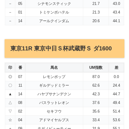
－
05
シナモンスティック
21.7
43.0
－
01
トミケンボハテル
21.3
43.4
－
14
アールクインダム
20.6
44.1
東京11R 東京中日Ｓ杯武蔵野Ｓ ダ1600
印
番
馬名
UM指数
差
◎
07
レモンポップ
87.0
0.0
〇
11
ギルデッドミラー
62.6
24.4
▲
14
ハヤブサナンデクン
42.3
44.7
△
08
バスラットレオン
37.6
49.4
▽
02
セキフウ
35.6
51.4
☆
04
アドマイヤルプス
33.4
53.6
＋
09
タガノビューティー
31.9
55.1