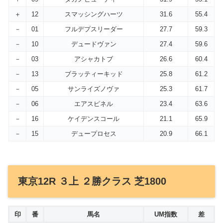
＋
12
スマッシングハーツ
31.6
55.4
－
01
フルデプスリーダー
27.7
59.3
－
10
デュードヴァン
27.4
59.6
－
03
アシャカトブ
26.6
60.4
－
13
ブラッティーキッド
25.8
61.2
－
05
サンライズノヴァ
25.3
61.7
－
06
エアスピネル
23.4
63.6
－
16
ケイデンスコール
21.1
65.9
－
15
デュープロセス
20.9
66.1
東京12R ３上 ２勝クラス 芝1800
印
番
馬名
UM指数
差