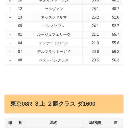
☆
10
キタサンドーシン
30.6
46.2
＋
12
セルヴァン
28.1
48.7
＋
13
ネッスンドルマ
25.2
51.6
－
09
ニシノソワレ
24.1
52.7
－
01
ルージュフェリーク
21.1
55.7
－
04
テンナイトパール
21.0
55.8
－
07
デルマラッキーガイ
20.6
56.2
－
08
ベストインクラス
20.5
56.3
東京08R ３上 ２勝クラス ダ1600
印
番
馬名
UM指数
差