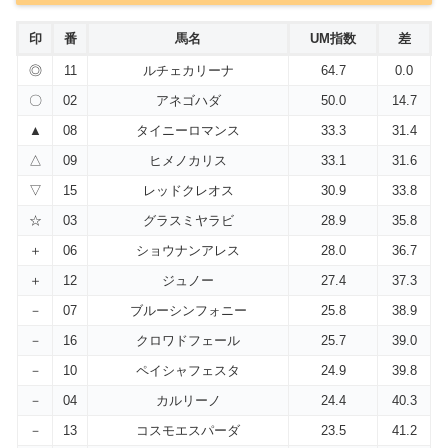
印
番
馬名
UM指数
差
◎
11
ルチェカリーナ
64.7
0.0
〇
02
アネゴハダ
50.0
14.7
▲
08
タイニーロマンス
33.3
31.4
△
09
ヒメノカリス
33.1
31.6
▽
15
レッドクレオス
30.9
33.8
☆
03
グラスミヤラビ
28.9
35.8
＋
06
ショウナンアレス
28.0
36.7
＋
12
ジュノー
27.4
37.3
－
07
ブルーシンフォニー
25.8
38.9
－
16
クロワドフェール
25.7
39.0
－
10
ペイシャフェスタ
24.9
39.8
－
04
カルリーノ
24.4
40.3
－
13
コスモエスパーダ
23.5
41.2