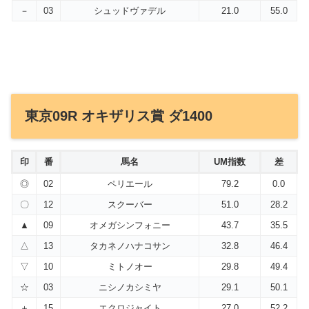
－
03
シュッドヴァデル
21.0
55.0
東京09R オキザリス賞 ダ1400
印
番
馬名
UM指数
差
◎
02
ペリエール
79.2
0.0
〇
12
スクーバー
51.0
28.2
▲
09
オメガシンフォニー
43.7
35.5
△
13
タカネノハナコサン
32.8
46.4
▽
10
ミトノオー
29.8
49.4
☆
03
ニシノカシミヤ
29.1
50.1
＋
15
エクロジャイト
27.0
52.2