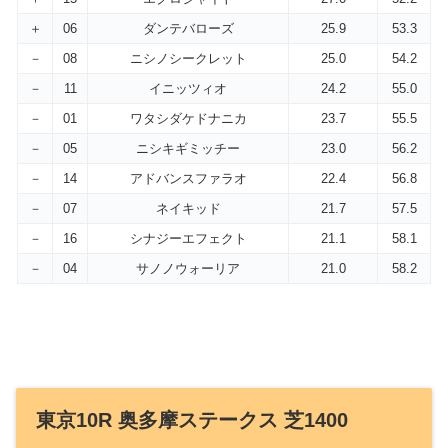
＋
06
ダンテバローズ
25.9
53.3
－
08
ニシノシークレット
25.0
54.2
－
11
イニッツィオ
24.2
55.0
－
01
ワタシダケドナニカ
23.7
55.5
－
05
ニシキギミッチー
23.0
56.2
－
14
アドバンスファラオ
22.4
56.8
－
07
ネイキッド
21.7
57.5
－
16
シナジーエフェクト
21.1
58.1
－
04
サノノウォーリア
21.0
58.2
東京10R 奥多摩ステークス 芝1400