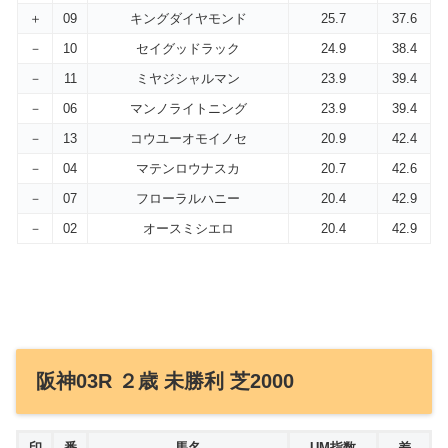
＋
09
キングダイヤモンド
25.7
37.6
－
10
セイグッドラック
24.9
38.4
－
11
ミヤジシャルマン
23.9
39.4
－
06
マンノライトニング
23.9
39.4
－
13
コウユーオモイノセ
20.9
42.4
－
04
マテンロウナスカ
20.7
42.6
－
07
フローラルハニー
20.4
42.9
－
02
オースミシエロ
20.4
42.9
阪神03R ２歳 未勝利 芝2000
印
番
馬名
UM指数
差