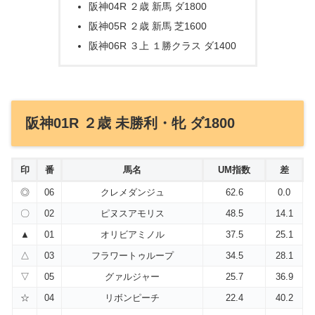
阪神04R ２歳 新馬 ダ1800
阪神05R ２歳 新馬 芝1600
阪神06R ３上 １勝クラス ダ1400
阪神01R ２歳 未勝利・牝 ダ1800
印
番
馬名
UM指数
差
◎
06
クレメダンジュ
62.6
0.0
〇
02
ピヌスアモリス
48.5
14.1
▲
01
オリビアミノル
37.5
25.1
△
03
フラワートゥループ
34.5
28.1
▽
05
グァルジャー
25.7
36.9
☆
04
リボンピーチ
22.4
40.2