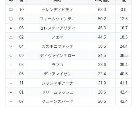
◎
10
セレンディピティ
63.0
0.0
〇
08
ファームツエンティ
50.2
12.8
▲
06
セレスティアリティ
46.3
16.7
△
02
ノエマ
44.5
18.5
▽
04
カズボニファシオ
38.6
24.4
☆
09
ディヴァインアロー
24.5
38.5
＋
03
ラブコ
23.6
39.4
＋
05
ディアマイサン
22.4
40.6
－
11
ジャンマギアーナ
21.9
41.1
－
01
ドリームラッシュ
20.6
42.4
－
07
ジューンスパーク
20.6
42.4