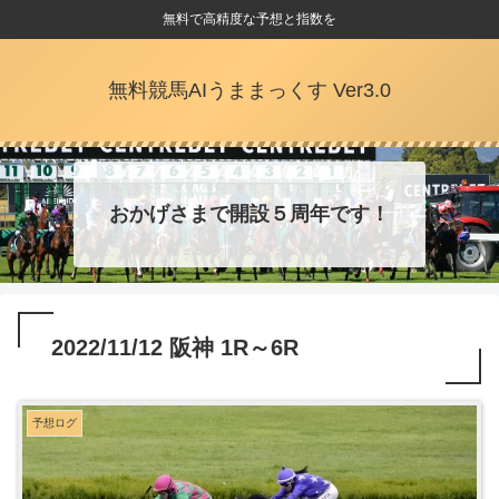
無料で高精度な予想と指数を
無料競馬AIうままっくす Ver3.0
おかげさまで開設５周年です！
2022/11/12 阪神 1R～6R
予想ログ