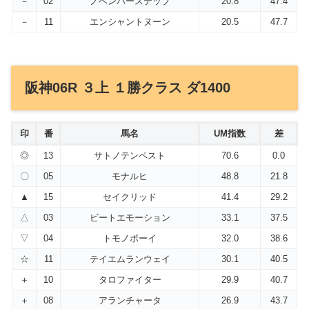
－
02
ノベンバーステップ
20.8
47.4
－
11
エンシャントヌーン
20.5
47.7
阪神06R ３上 １勝クラス ダ1400
印
番
馬名
UM指数
差
◎
13
サトノテンペスト
70.6
0.0
〇
05
モナルヒ
48.8
21.8
▲
15
セイクリッド
41.4
29.2
△
03
ビートエモーション
33.1
37.5
▽
04
トモノボーイ
32.0
38.6
☆
11
テイエムランウェイ
30.1
40.5
＋
10
タロファイター
29.9
40.7
＋
08
アランチャータ
26.9
43.7