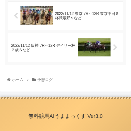
2022/11/12 東京 7R～12R 東京中日Ｓ
杯武蔵野Ｓなど
2022/11/12 阪神 7R～12R デイリー杯
２歳Ｓなど
ホーム
予想ログ
無料競馬AIうままっくす Ver3.0