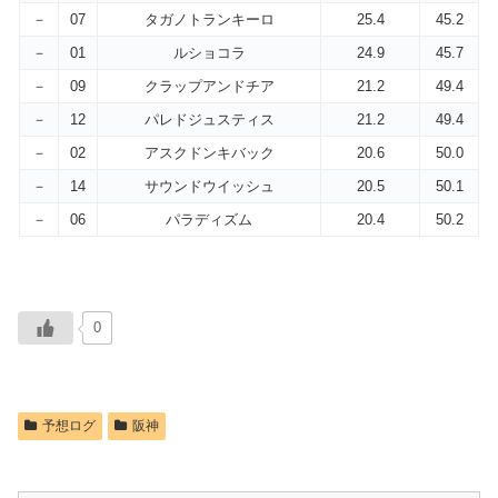
－
07
タガノトランキーロ
25.4
45.2
－
01
ルショコラ
24.9
45.7
－
09
クラップアンドチア
21.2
49.4
－
12
パレドジュスティス
21.2
49.4
－
02
アスクドンキバック
20.6
50.0
－
14
サウンドウイッシュ
20.5
50.1
－
06
パラディズム
20.4
50.2
0
予想ログ
阪神