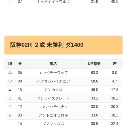
＋
07
ミッドナイトワルツ
21.8
40.8
阪神02R ２歳 未勝利 ダ1400
印
番
馬名
UM指数
差
◎
05
エンペラーワケア
63.3
0.0
〇
08
ハクサンパイオニア
58.6
4.7
▲
15
ドンカルロ
46.0
17.3
△
01
サンライズグレート
33.1
30.2
▽
12
ユメハハテシナク
33.0
30.3
☆
03
アントニオヒロキ
33.0
30.3
＋
14
ダノンクロム
30.9
32.4