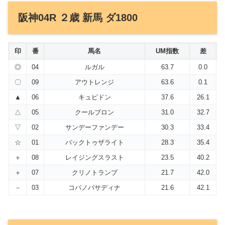
阪神04R ２歳 新馬 ダ1800
印
番
馬名
UM指数
差
◎
04
ルガル
63.7
0.0
〇
09
アウトレンジ
63.6
0.1
▲
06
キュピドン
37.6
26.1
△
05
クールブロン
31.0
32.7
▽
02
サンデーファンデー
30.3
33.4
☆
01
バックトゥザライト
28.3
35.4
＋
08
レイジングスラスト
23.5
40.2
＋
07
クリノトランプ
21.7
42.0
－
03
コパノパサディナ
21.6
42.1