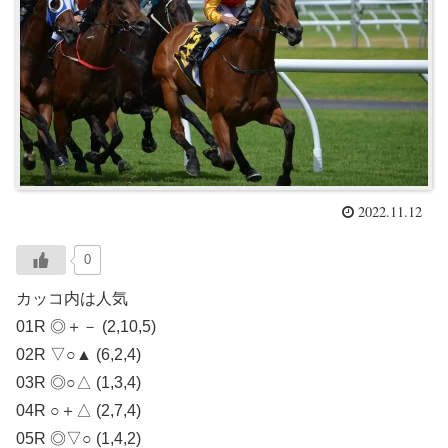
2022.11.12
0
カッコ内は人気
01R ◎＋－ (2,10,5)
02R ▽○▲ (6,2,4)
03R ◎○△ (1,3,4)
04R ○＋△ (2,7,4)
05R ◎▽○ (1,4,2)