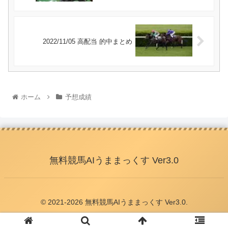
2022/11/05 高配当 的中まとめ
ホーム
予想成績
無料競馬AIうままっくす Ver3.0
© 2021-2026 無料競馬AIうままっくす Ver3.0.