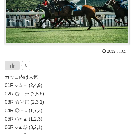
2022.11.05
0
カッコ内は人気
01R ○☆＋ (2,4,9)
02R ◎－☆ (2,8,6)
03R ☆▽◎ (2,3,1)
04R ◎＋○ (1,7,3)
05R ◎○▲ (1,2,3)
06R ○▲◎ (3,2,1)