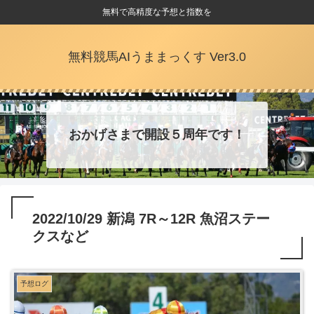
無料で高精度な予想と指数を
無料競馬AIうままっくす Ver3.0
おかげさまで開設５周年です！
2022/10/29 新潟 7R～12R 魚沼ステー
クスなど
予想ログ