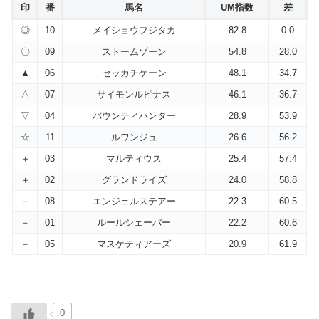
印
番
馬名
UM指数
差
◎
10
メイショウフジタカ
82.8
0.0
〇
09
ストームゾーン
54.8
28.0
▲
06
セッカチケーン
48.1
34.7
△
07
サイモンルピナス
46.1
36.7
▽
04
バウンティハンター
28.9
53.9
☆
11
ルワンジュ
26.6
56.2
＋
03
マルティウス
25.4
57.4
＋
02
グランドライズ
24.0
58.8
－
08
エンジェルステアー
22.3
60.5
－
01
ルールシェーバー
22.2
60.6
－
05
マスケティアーズ
20.9
61.9
0