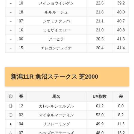
－
10
メイショウイジゲン
22.6
39.2
－
18
ルルルージュ
21.8
40.0
－
07
シオミチクレバ
21.1
40.7
－
16
ミモザイエロー
21.0
40.8
－
06
アーヒラ
20.5
41.3
－
15
エレガンテレイナ
20.4
41.4
新潟11R 魚沼ステークス 芝2000
印
番
馬名
UM指数
差
◎
12
カレンルシェルブル
61.2
0.0
〇
02
マイネルマーティン
53.0
8.2
▲
04
リフレーミング
49.9
11.3
△
07
ヘッズオアテールズ
48.0
13.2