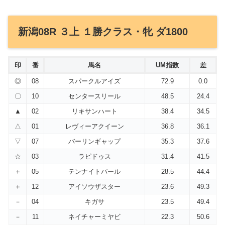
新潟08R ３上 １勝クラス・牝 ダ1800
印
番
馬名
UM指数
差
◎
08
スパークルアイズ
72.9
0.0
〇
10
センタースリール
48.5
24.4
▲
02
リキサンハート
38.4
34.5
△
01
レヴィーアクイーン
36.8
36.1
▽
07
バーリンギャップ
35.3
37.6
☆
03
ラピドゥス
31.4
41.5
＋
05
テンナイトパール
28.5
44.4
＋
12
アイソウザスター
23.6
49.3
－
04
キガサ
23.5
49.4
－
11
ネイチャーミヤビ
22.3
50.6