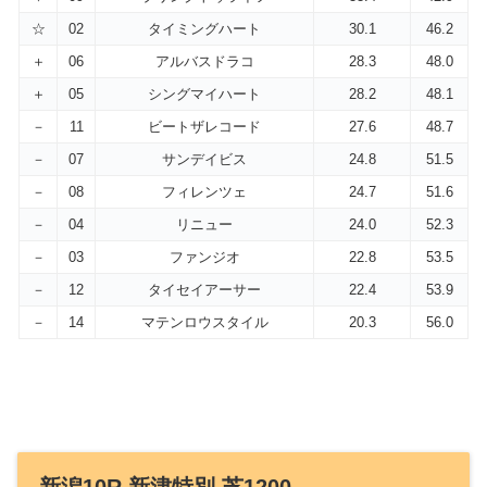
☆
02
タイミングハート
30.1
46.2
＋
06
アルバスドラコ
28.3
48.0
＋
05
シングマイハート
28.2
48.1
－
11
ビートザレコード
27.6
48.7
－
07
サンデイビス
24.8
51.5
－
08
フィレンツェ
24.7
51.6
－
04
リニュー
24.0
52.3
－
03
ファンジオ
22.8
53.5
－
12
タイセイアーサー
22.4
53.9
－
14
マテンロウスタイル
20.3
56.0