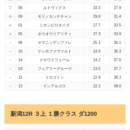
▽
06
ルドヴィクス
33.3
27.9
☆
09
モリノカンナチャン
29.8
31.4
＋
01
ニホンピロタイズ
27.7
33.5
＋
05
ホウオウリアリティ
27.3
33.9
－
08
ヤマニンデンファレ
25.1
36.1
－
10
ケンホファヴァルト
24.9
36.3
－
14
クロワドフェール
24.2
37.0
－
03
フェアリーグルーヴ
23.5
37.7
－
11
イロゴトシ
22.9
38.3
－
13
ドンアルゴス
22.2
39.0
新潟12R ３上 １勝クラス ダ1200