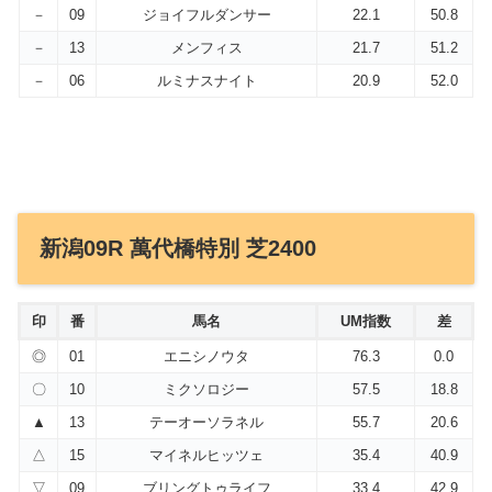
－
09
ジョイフルダンサー
22.1
50.8
－
13
メンフィス
21.7
51.2
－
06
ルミナスナイト
20.9
52.0
新潟09R 萬代橋特別 芝2400
印
番
馬名
UM指数
差
◎
01
エニシノウタ
76.3
0.0
〇
10
ミクソロジー
57.5
18.8
▲
13
テーオーソラネル
55.7
20.6
△
15
マイネルヒッツェ
35.4
40.9
▽
09
ブリングトゥライフ
33.4
42.9