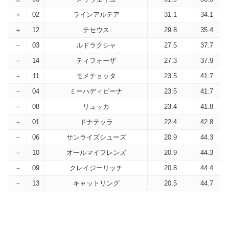
＋
02
ラインアルテア
31.1
34.1
＋
12
テセウス
29.8
35.4
－
03
ルドラクシャ
27.5
37.7
－
14
ティフォーザ
27.3
37.9
－
11
モメチョッタ
23.5
41.7
－
04
ミーハディビーナ
23.5
41.7
－
08
リュッカ
23.4
41.8
－
01
ドナテッラ
22.4
42.8
－
06
サンライズシューズ
20.9
44.3
－
10
オールマイフレンズ
20.9
44.3
－
09
クレイジーリッチ
20.8
44.4
－
13
キャットリング
20.5
44.7