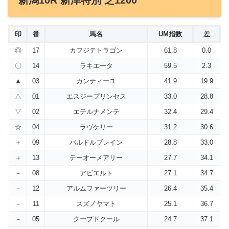
新潟10R 新津特別 芝1200
印
番
馬名
UM指数
差
◎
17
カフジテトラゴン
61.8
0.0
〇
14
ラキエータ
59.5
2.3
▲
03
カンティーユ
41.9
19.9
△
01
エスジープリンセス
33.0
28.8
▽
02
エテルナメンテ
32.4
29.4
☆
04
ラヴケリー
31.2
30.6
＋
09
バルドルブレイン
28.8
33.0
＋
13
テーオーメアリー
27.7
34.1
－
08
アビエルト
27.1
34.7
－
12
アルムファーツリー
26.4
35.4
－
11
スズノヤマト
25.1
36.7
－
05
クープドクール
24.7
37.1