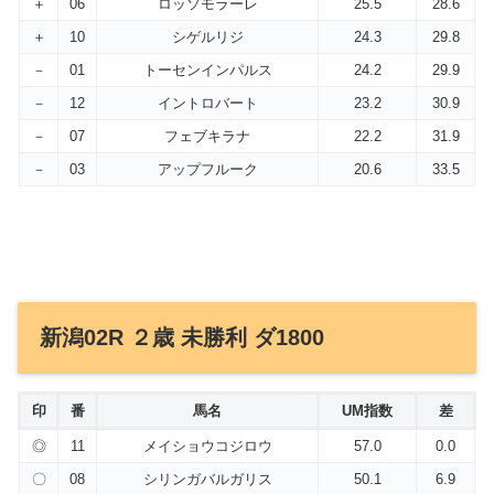
＋
06
ロッソモラーレ
25.5
28.6
＋
10
シゲルリジ
24.3
29.8
－
01
トーセンインパルス
24.2
29.9
－
12
イントロバート
23.2
30.9
－
07
フェブキラナ
22.2
31.9
－
03
アップフルーク
20.6
33.5
新潟02R ２歳 未勝利 ダ1800
印
番
馬名
UM指数
差
◎
11
メイショウコジロウ
57.0
0.0
〇
08
シリンガバルガリス
50.1
6.9