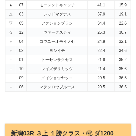
▲
07
モーメントキャッチ
41.1
15.9
△
03
レッドマグナス
37.9
19.1
▽
05
アクションプラン
34.4
22.6
☆
12
ヴァークスティ
26.3
30.7
＋
04
コウユーオモイノセ
24.9
32.1
＋
02
ヨシイチ
22.4
34.6
－
01
トーセンサクセス
21.8
35.2
－
10
レイズザリミッツ
21.4
35.6
－
09
メイショウヤッコ
20.5
36.5
－
06
マテンロウブルース
20.5
36.5
新潟03R ３上 １勝クラス・牝 ダ1200