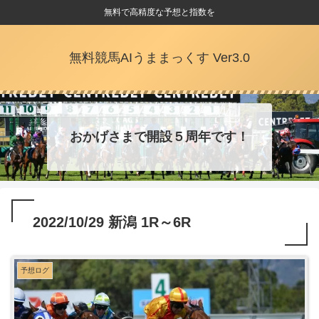
無料で高精度な予想と指数を
無料競馬AIうままっくす Ver3.0
おかげさまで開設５周年です！
2022/10/29 新潟 1R～6R
予想ログ