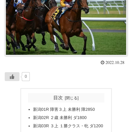
2022.10.28
0
目次
新潟01R 障害３上 未勝利 障2850
新潟02R ２歳 未勝利 ダ1800
新潟03R ３上 １勝クラス・牝 ダ1200