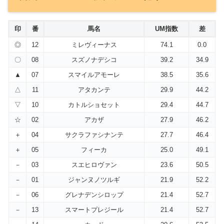
印
番
馬名
UM指数
差
◎
12
ミレヴィーナス
74.1
0.0
〇
08
スズノナデシコ
39.2
34.9
▲
07
スマイルアモーレ
38.5
35.6
△
11
アタカンテ
29.9
44.2
▽
10
カトルショセット
29.4
44.7
☆
02
アカザ
27.9
46.2
＋
04
サクラファシナンテ
27.7
46.4
＋
05
フィーカ
25.0
49.1
－
03
スエヒロヴァン
23.6
50.5
－
01
ジャンヌノツルギ
21.9
52.2
－
06
グレナデンシロップ
21.4
52.7
－
13
スマートプレジール
21.4
52.7