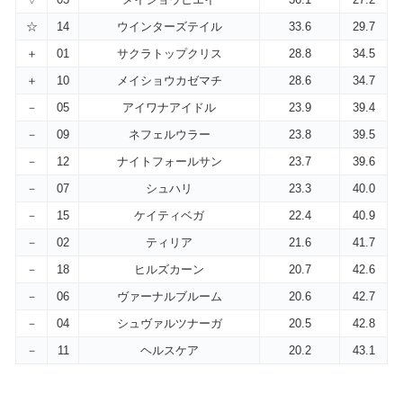
☆
14
ウインターズテイル
33.6
29.7
＋
01
サクラトップクリス
28.8
34.5
＋
10
メイショウカゼマチ
28.6
34.7
－
05
アイワナアイドル
23.9
39.4
－
09
ネフェルウラー
23.8
39.5
－
12
ナイトフォールサン
23.7
39.6
－
07
シュハリ
23.3
40.0
－
15
ケイティベガ
22.4
40.9
－
02
ティリア
21.6
41.7
－
18
ヒルズカーン
20.7
42.6
－
06
ヴァーナルブルーム
20.6
42.7
－
04
シュヴァルツナーガ
20.5
42.8
－
11
ヘルスケア
20.2
43.1