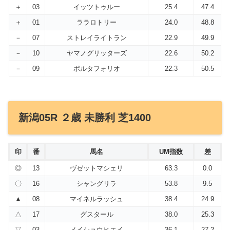
＋
03
イッツトゥルー
25.4
47.4
＋
01
ララロトリー
24.0
48.8
－
07
ストレイライトラン
22.9
49.9
－
10
ヤマノグリッターズ
22.6
50.2
－
09
ポルタフォリオ
22.3
50.5
新潟05R ２歳 未勝利 芝1400
印
番
馬名
UM指数
差
◎
13
ヴゼットマシェリ
63.3
0.0
〇
16
シャングリラ
53.8
9.5
▲
08
マイネルラッシュ
38.4
24.9
△
17
グスタール
38.0
25.3
▽
03
メイショウヒエイ
36.1
27.2