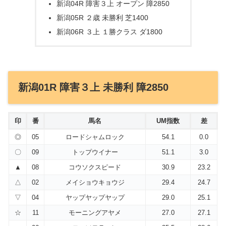
新潟04R 障害３上 オープン 障2850
新潟05R ２歳 未勝利 芝1400
新潟06R ３上 １勝クラス ダ1800
新潟01R 障害３上 未勝利 障2850
印
番
馬名
UM指数
差
◎
05
ロードシャムロック
54.1
0.0
〇
09
トップウイナー
51.1
3.0
▲
08
コウソクスピード
30.9
23.2
△
02
メイショウキョウジ
29.4
24.7
▽
04
ヤップヤップヤップ
29.0
25.1
☆
11
モーニングアヤメ
27.0
27.1