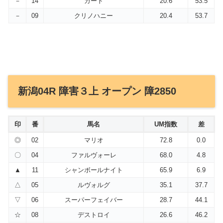
－
14
カード
20.6
53.5
－
09
クリノハニー
20.4
53.7
新潟04R 障害３上 オープン 障2850
印
番
馬名
UM指数
差
◎
02
マリオ
72.8
0.0
〇
04
ファルヴォーレ
68.0
4.8
▲
11
シャンボールナイト
65.9
6.9
△
05
ルヴォルグ
35.1
37.7
▽
06
スーパーフェイバー
28.7
44.1
☆
08
デストロイ
26.6
46.2