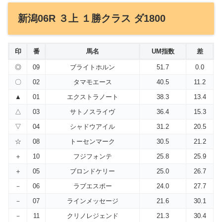
新潟06R ３上 １勝クラス ダ1800
印
番
馬名
UM指数
差
◎
09
ブライトホルン
51.7
0.0
〇
02
タマモエース
40.5
11.2
▲
01
エクストラノート
38.3
13.4
△
03
サトノスライヴ
36.4
15.3
▽
04
シャドウアイル
31.2
20.5
☆
08
トーセンマーク
30.5
21.2
＋
10
フジフォンテ
25.8
25.9
＋
05
ブロンドケリー
25.0
26.7
－
06
ラブエスポー
24.0
27.7
－
07
ラインメッセージ
21.6
30.1
－
11
クリノレジェンド
21.3
30.4