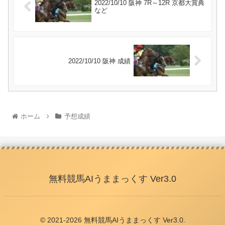
2022/10/10 阪神 7R～12R 京都大賞典
など
2022/10/10 阪神 成績
ホーム
予想成績
無料競馬AIうままっくす Ver3.0
© 2021-2026 無料競馬AIうままっくす Ver3.0.