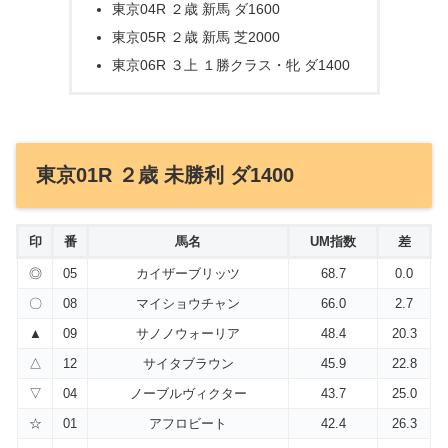
東京04R ２歳 新馬 ダ1600
東京05R ２歳 新馬 芝2000
東京06R ３上 １勝クラス・牝 ダ1400
東京01R ２歳 未勝利 ダ1400
印
番
馬名
UM指数
差
◎
05
カイザーブリッツ
68.7
0.0
〇
08
マイショウチャン
66.0
2.7
▲
09
サノノウォーリア
48.4
20.3
△
12
サイタブラウン
45.9
22.8
▽
04
ノーブルヴィクター
43.7
25.0
☆
01
アフロビート
42.4
26.3