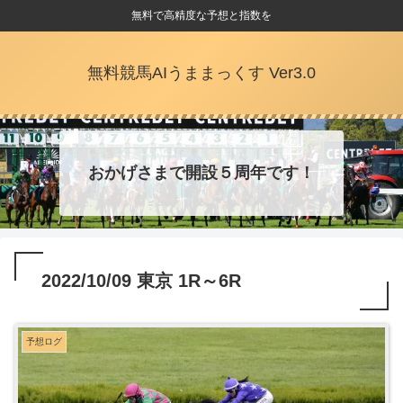
無料で高精度な予想と指数を
無料競馬AIうままっくす Ver3.0
おかげさまで開設５周年です！
2022/10/09 東京 1R～6R
予想ログ