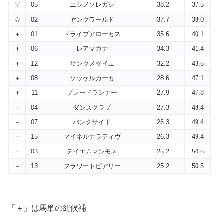
▽
05
ニシノソレガシ
38.2
37.5
☆
02
ヤングワールド
37.7
38.0
＋
01
ドライブアローカス
35.6
40.1
＋
06
レアマカナ
34.3
41.4
＋
12
サンクメダイユ
32.2
43.5
＋
08
ソッケルカーカ
28.6
47.1
＋
11
ブレードランナー
27.9
47.8
－
04
ダンスクラブ
27.3
48.4
－
07
バンクサイド
26.3
49.4
－
15
マイネルナラティヴ
26.3
49.4
－
03
テイエムマンモス
25.2
50.5
－
13
フラワートピアリー
25.2
50.5
「＋」は馬単の紐候補