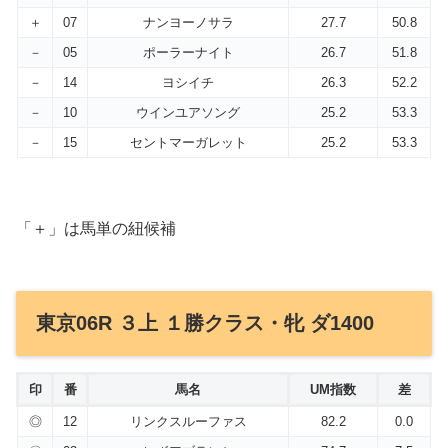
＋
07
ナンヨーノサラ
27.7
50.8
－
05
ポーラーナイト
26.7
51.8
－
14
ヨシイチ
26.3
52.2
－
10
ウインユアソング
25.2
53.3
－
15
セントマーガレット
25.2
53.3
「＋」は馬単の紐候補
東京06R ３上 １勝クラス・牝 ダ1400
印
番
馬名
UM指数
差
◎
12
リンクスルーファス
82.2
0.0