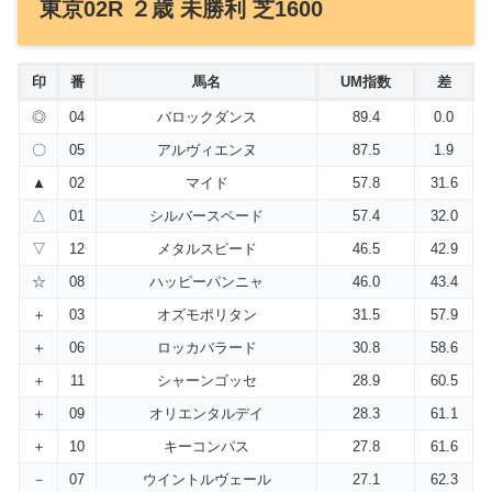
東京02R ２歳 未勝利 芝1600
印
番
馬名
UM指数
差
◎
04
バロックダンス
89.4
0.0
〇
05
アルヴィエンヌ
87.5
1.9
▲
02
マイド
57.8
31.6
△
01
シルバースペード
57.4
32.0
▽
12
メタルスピード
46.5
42.9
☆
08
ハッピーパンニャ
46.0
43.4
＋
03
オズモポリタン
31.5
57.9
＋
06
ロッカバラード
30.8
58.6
＋
11
シャーンゴッセ
28.9
60.5
＋
09
オリエンタルデイ
28.3
61.1
＋
10
キーコンパス
27.8
61.6
－
07
ウイントルヴェール
27.1
62.3