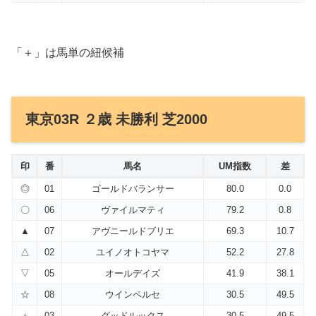
「＋」は馬単の紐候補
東京03R ２歳 未勝利 芝2000
印
番
馬名
UM指数
差
◎
01
ゴールドバランサー
80.0
0.0
〇
06
ヴァイルマティ
79.2
0.8
▲
07
アヴニールドブリエ
69.3
10.7
△
02
ユイノオトコヤマ
52.2
27.8
▽
05
オールデイズ
41.9
38.1
☆
08
ウインペルセ
30.5
49.5
＋
03
グッドルックス
30.5
49.5