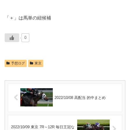
「＋」は馬単の紐候補
0
予想ログ
東京
2022/10/08 高配当 的中まとめ
2022/10/09 東京 7R～12R 毎日王冠な