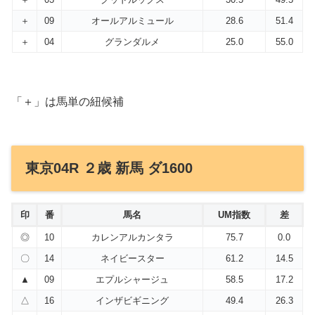
＋
09
オールアルミュール
28.6
51.4
＋
04
グランダルメ
25.0
55.0
「＋」は馬単の紐候補
東京04R ２歳 新馬 ダ1600
印
番
馬名
UM指数
差
◎
10
カレンアルカンタラ
75.7
0.0
〇
14
ネイビースター
61.2
14.5
▲
09
エプルシャージュ
58.5
17.2
△
16
インザビギニング
49.4
26.3