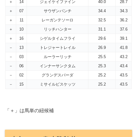
＋
14
ジェイケイファイン
40.0
28.7
＋
07
サウザンパンチ
34.4
34.3
＋
11
レーガンテソーロ
32.5
36.2
＋
10
リッチハンター
31.1
37.6
＋
16
シゲルタイムフライ
29.6
39.1
－
13
トレジャートレイル
26.9
41.8
－
03
ルーラーリッチ
25.5
43.2
－
06
インナーサンクタム
25.3
43.4
－
02
グランデスパーダ
25.2
43.5
－
15
ミサイルビスケッツ
25.2
43.5
「＋」は馬単の紐候補