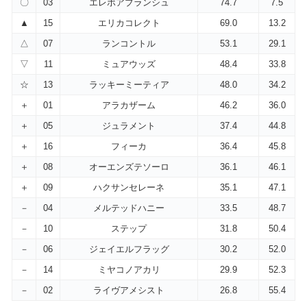
〇
03
エレボアブランシュ
74.7
7.5
▲
15
エリカコレクト
69.0
13.2
△
07
ランコントル
53.1
29.1
▽
11
ミュアウッズ
48.4
33.8
☆
13
ラッキーミーティア
48.0
34.2
＋
01
アラカザーム
46.2
36.0
＋
05
ジュラメント
37.4
44.8
＋
16
フィーカ
36.4
45.8
＋
08
オーエンズテソーロ
36.1
46.1
＋
09
ハクサンセレーネ
35.1
47.1
－
04
メルテッドハニー
33.5
48.7
－
10
ステップ
31.8
50.4
－
06
ジェイエルフラッグ
30.2
52.0
－
14
ミヤコノアカリ
29.9
52.3
－
02
ライヴアメシスト
26.8
55.4