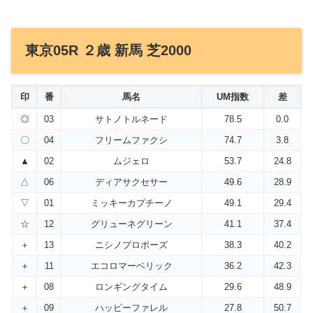
東京05R ２歳 新馬 芝2000
印
番
馬名
UM指数
差
◎
03
サトノトルネード
78.5
0.0
〇
04
フリームファクシ
74.7
3.8
▲
02
ムジェロ
53.7
24.8
△
06
ディアサクセサー
49.6
28.9
▽
01
ミッキーカプチーノ
49.1
29.4
☆
12
グリューネグリーン
41.1
37.4
＋
13
ニシノプロポーズ
38.3
40.2
＋
11
エコロマーベリック
36.2
42.3
＋
08
ロンギングタイム
29.6
48.9
＋
09
ハッピーファレル
27.8
50.7