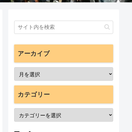
アーカイブ
カテゴリー