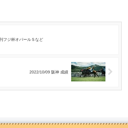
2R 夕刊フジ杯オパールＳなど
2022/10/09 阪神 成績