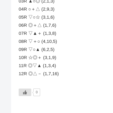
03R ▲○◎ (2,1,3)
04R ○＋△ (2,9,3)
05R ▽○☆ (3,1,6)
06R ◎＋△ (1,7,6)
07R ▽▲＋ (1,3,8)
08R ▽＋○ (4,10,5)
09R ▽○▲ (6,2,5)
10R ☆◎＋ (3,1,9)
11R ◎▽▲ (1,3,4)
12R ◎△－ (1,7,16)
0