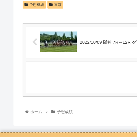
予想成績
東京
2022/10/09 阪神 7R～1
ホーム
予想成績