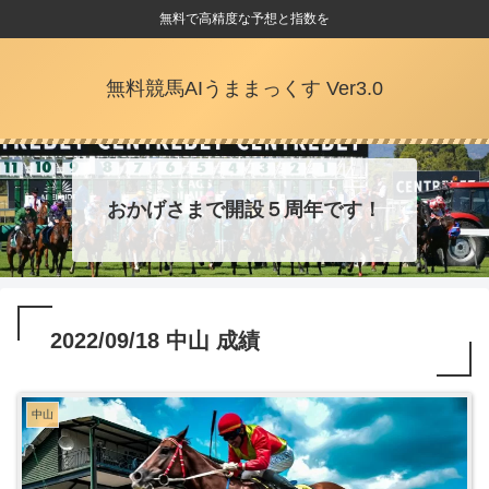
無料で高精度な予想と指数を
無料競馬AIうままっくす Ver3.0
おかげさまで開設５周年です！
2022/09/18 中山 成績
中山