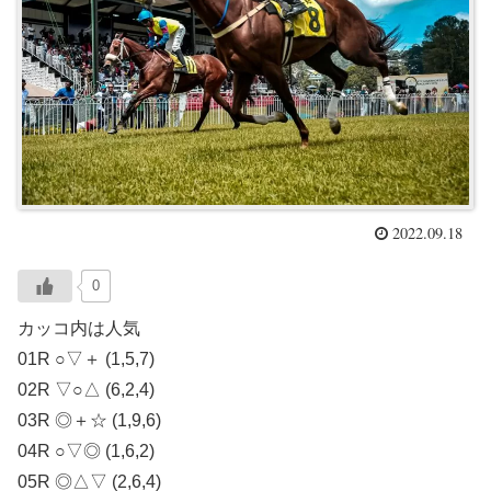
2022.09.18
0
カッコ内は人気
01R ○▽＋ (1,5,7)
02R ▽○△ (6,2,4)
03R ◎＋☆ (1,9,6)
04R ○▽◎ (1,6,2)
05R ◎△▽ (2,6,4)