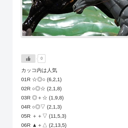
0
カッコ内は人気
01R ☆◎○ (6,2,1)
02R ○◎☆ (2,1,8)
03R ◎＋☆ (1,9,8)
04R ○◎▽ (2,1,3)
05R ＋＋▽ (11,5,3)
06R ▲＋△ (2,13,5)