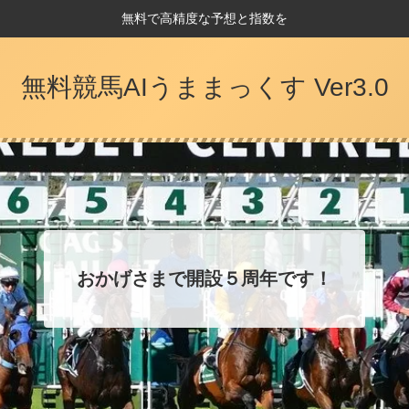
無料で高精度な予想と指数を
無料競馬AIうままっくす Ver3.0
おかげさまで開設５周年です！