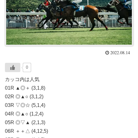
2022.08.14
0
カッコ内は人気
01R ▲◎＋ (3,1,8)
02R ◎▲○ (3,1,2)
03R ▽◎☆ (5,1,4)
04R ◎▲○ (1,2,4)
05R ◎▽▲ (2,1,3)
06R ＋＋△ (4,12,5)