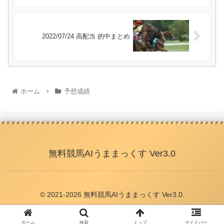
2022/07/24 高配当 的中まとめ
ホーム
予想成績
無料競馬AIうままっくす Ver3.0
© 2021-2026 無料競馬AIうままっくす Ver3.0.
ホーム
検索
トップ
サイドバー