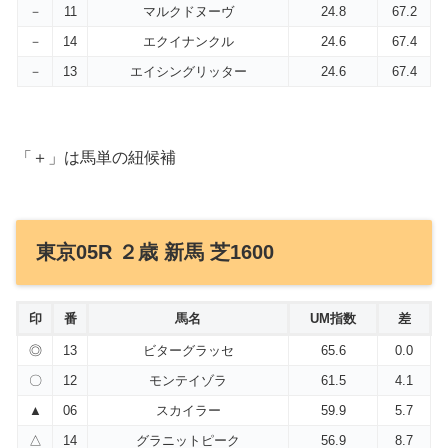
－
11
マルクドヌーヴ
24.8
67.2
－
14
エクイナンクル
24.6
67.4
－
13
エイシングリッター
24.6
67.4
「＋」は馬単の紐候補
東京05R ２歳 新馬 芝1600
印
番
馬名
UM指数
差
◎
13
ビターグラッセ
65.6
0.0
〇
12
モンテイゾラ
61.5
4.1
▲
06
スカイラー
59.9
5.7
△
14
グラニットピーク
56.9
8.7