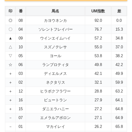
印
番
馬名
UM指数
差
◎
08
カヨウネンカ
92.0
0.0
〇
04
ソレントフレイバー
76.7
15.3
▲
09
ウインエイムハイ
57.2
34.8
△
10
スズノテレサ
55.0
37.0
▽
05
ヨール
53.8
38.2
☆
06
ランプロティタ
49.8
42.2
＋
03
ディエルメス
42.1
49.9
＋
02
ネクタリス
32.1
59.9
＋
12
ヒラボクフラワー
28.8
63.2
＋
16
ビュートラン
27.9
64.1
＋
15
ダニエラハニー
27.2
64.8
－
07
エメラルアポロン
27.1
64.9
－
01
マカイレイ
26.2
65.8