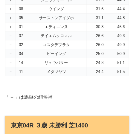
＋
08
ウインダ
31.5
44.4
＋
05
サーストンアイダホ
31.1
44.8
＋
01
エティエンヌ
30.3
45.6
－
07
テイエムクロマル
26.6
49.3
－
02
コスタデプラタ
26.0
49.9
－
04
ビーイング
25.0
50.9
－
14
リュウバター
24.8
51.1
－
11
メダツヤツ
24.4
51.5
「＋」は馬単の紐候補
東京04R ３歳 未勝利 芝1400