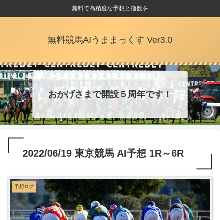
無料で高精度な予想と指数を
無料競馬AIうままっくす Ver3.0
おかげさまで開設５周年です！
2022/06/19 東京競馬 AI予想 1R～6R
予想ログ