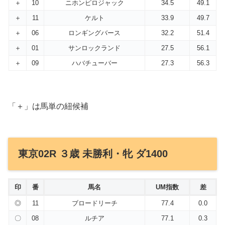
＋
10
ニホンピロジャック
34.5
49.1
＋
11
ケルト
33.9
49.7
＋
06
ロンギングバース
32.2
51.4
＋
01
サンロックランド
27.5
56.1
＋
09
ハバチューバー
27.3
56.3
「＋」は馬単の紐候補
東京02R ３歳 未勝利・牝 ダ1400
印
番
馬名
UM指数
差
◎
11
ブロードリーチ
77.4
0.0
〇
08
ルチア
77.1
0.3