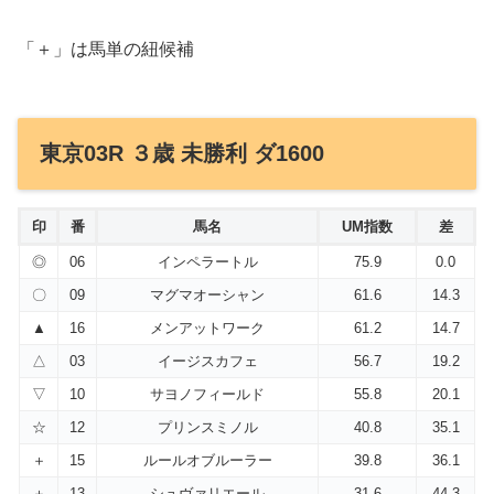
「＋」は馬単の紐候補
東京03R ３歳 未勝利 ダ1600
印
番
馬名
UM指数
差
◎
06
インペラートル
75.9
0.0
〇
09
マグマオーシャン
61.6
14.3
▲
16
メンアットワーク
61.2
14.7
△
03
イージスカフェ
56.7
19.2
▽
10
サヨノフィールド
55.8
20.1
☆
12
プリンスミノル
40.8
35.1
＋
15
ルールオブルーラー
39.8
36.1
＋
13
シュヴァリエール
31.6
44.3