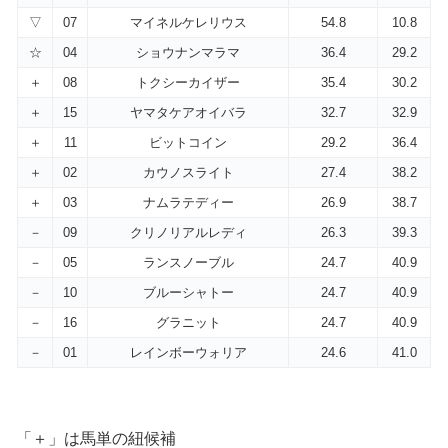
▽
07
マイネルケレリウス
54.8
10.8
☆
04
ショウナンマラマ
36.4
29.2
＋
08
トクシーカイザー
35.4
30.2
＋
15
ヤマタケアオイバラ
32.7
32.9
＋
11
ビットコイン
29.2
36.4
＋
02
カウノスライト
27.4
38.2
＋
03
ナムラテディー
26.9
38.7
－
09
クリノリアルレディ
26.3
39.3
－
05
ランスノーブル
24.7
40.9
－
10
ブルーシャトー
24.7
40.9
－
16
グラニット
24.7
40.9
－
01
レインボーウォリア
24.6
41.0
「＋」は馬単の紐候補