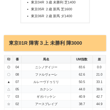
東京04R ３歳 未勝利 芝1400
東京05R ２歳 新馬 芝1600
東京06R ２歳 新馬 ダ1400
東京01R 障害３上 未勝利 障3000
印
番
馬名
UM指数
差
◎
04
ニシノデイジー
83.6
0.0
〇
08
ファルヴォーレ
62.6
21.0
▲
07
ルレーヴドゥリリ
50.5
33.1
△
05
カクシン
44.0
39.6
▽
03
ギガバッケン
40.9
42.7
☆
02
アースブレイブ
38.7
44.9