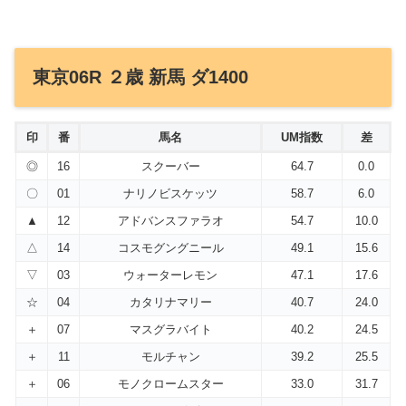
東京06R ２歳 新馬 ダ1400
印
番
馬名
UM指数
差
◎
16
スクーバー
64.7
0.0
〇
01
ナリノビスケッツ
58.7
6.0
▲
12
アドバンスファラオ
54.7
10.0
△
14
コスモグングニール
49.1
15.6
▽
03
ウォーターレモン
47.1
17.6
☆
04
カタリナマリー
40.7
24.0
＋
07
マスグラバイト
40.2
24.5
＋
11
モルチャン
39.2
25.5
＋
06
モノクロームスター
33.0
31.7