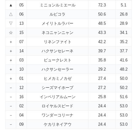
▲
05
ミニョンルミエール
72.3
5.1
△
06
ルピコラ
50.6
26.8
▽
13
メイリトルラバー
48.5
28.9
☆
15
ネコニャンニャン
43.3
34.1
＋
07
リネンファイト
42.2
35.2
＋
14
ハクサンセレーネ
39.7
37.7
＋
03
ビュークレスト
35.8
41.6
＋
10
ハクサンセーラー
29.2
48.2
＋
01
ヒメカミノカゼ
27.4
50.0
－
12
シーズマイホープ
27.2
50.2
－
16
インペリアルムーン
25.8
51.6
－
02
ロイヤルスピード
24.4
53.0
－
04
ワンダーコリーナ
24.4
53.0
－
09
ケカリネイアウ
24.4
53.0