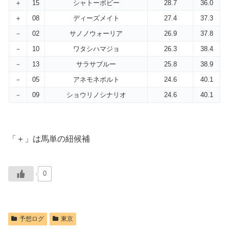
＋
15
シャトーボビー
28.7
36.0
＋
08
ディーズメイト
27.4
37.3
－
02
サノノウォーリア
26.9
37.8
－
10
ワタシハマジョ
26.3
38.4
－
13
サラサブルー
25.8
38.9
－
05
アネモネポルト
24.6
40.1
－
09
ショウリノシナリオ
24.6
40.1
「＋」は馬単の紐候補
0
予想ログ
東京