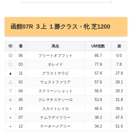
函館07R ３上 １勝クラス・牝 芝1200
印
番
馬名
UM指数
差
◎
06
フリートオブフット
85.7
0.0
〇
03
ネレイド
77.9
7.8
▲
11
グラスミヤラビ
57.8
27.9
△
02
ウェストファリア
57.6
28.1
▽
04
スクリーンショット
56.5
29.2
☆
05
クレマチステソーロ
53.9
31.8
＋
10
スカイトレイル
46.5
39.2
＋
07
ナムラデイリリー
38.2
47.5
＋
12
テーオーメアリー
34.2
51.5