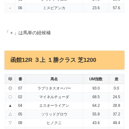
－
06
ミスビアンカ
23.6
57.6
「＋」は馬単の紐候補
函館12R ３上 １勝クラス 芝1200
印
番
馬名
UM指数
差
◎
07
ラブリネスオーバー
93.0
0.0
〇
02
マイネルチューダ
68.5
24.5
▲
04
エスオーライアン
64.2
28.8
△
05
ソリッドグロウ
55.8
37.2
▽
08
ヒノクニ
43.6
49.4