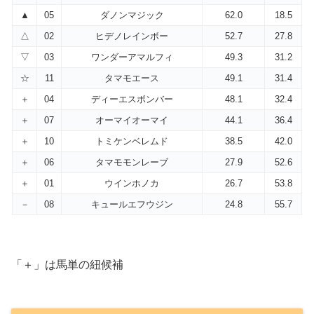
▲
05
ダノンマジック
62.0
18.5
△
02
ヒデノレインボー
52.7
27.8
▽
03
ワンダーアマルフィ
49.3
31.2
☆
11
タマモエース
49.1
31.4
＋
04
ディーエスボンバー
48.1
32.4
＋
07
オーマイオーマイ
44.1
36.4
＋
10
トミケンベレムド
38.5
42.0
＋
06
タマモモンレーブ
27.9
52.6
＋
01
ウインホノカ
26.7
53.8
－
08
キュールエフウジン
24.8
55.7
「＋」は馬単の紐候補