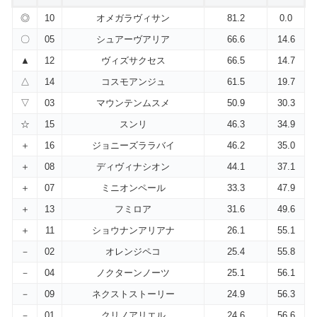
◎
10
オメガラヴィサン
81.2
0.0
〇
05
シュアーヴアリア
66.6
14.6
▲
12
ヴィズサクセス
66.5
14.7
△
14
コスモアンジュ
61.5
19.7
▽
03
マウンテンムスメ
50.9
30.3
☆
15
スンリ
46.3
34.9
＋
16
ジョニーズララバイ
46.2
35.0
＋
08
ディヴィナシオン
44.1
37.1
＋
07
ミニオンペール
33.3
47.9
＋
13
フミロア
31.6
49.6
＋
11
ショウナンアリアナ
26.1
55.1
－
02
オレンジペコ
25.4
55.8
－
04
ノクターンノーツ
25.1
56.1
－
09
ネクストストーリー
24.9
56.3
－
01
クリノアリエル
24.6
56.6