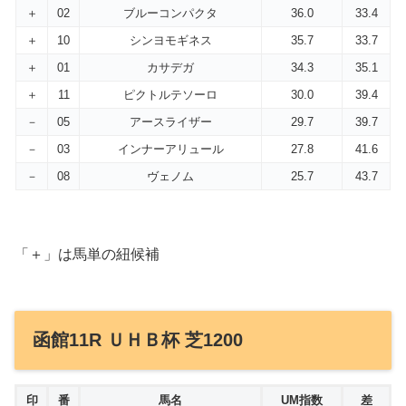
＋
02
ブルーコンパクタ
36.0
33.4
＋
10
シンヨモギネス
35.7
33.7
＋
01
カサデガ
34.3
35.1
＋
11
ピクトルテソーロ
30.0
39.4
－
05
アースライザー
29.7
39.7
－
03
インナーアリュール
27.8
41.6
－
08
ヴェノム
25.7
43.7
「＋」は馬単の紐候補
函館11R ＵＨＢ杯 芝1200
印
番
馬名
UM指数
差