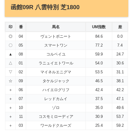
函館09R 八雲特別 芝1800
印
番
馬名
UM指数
差
◎
04
ヴェントボニート
84.6
0.0
〇
05
スマートワン
77.2
7.4
▲
08
コルベイユ
59.9
24.7
△
01
ラニュイエトワール
54.0
30.6
▽
02
マイネルエニグマ
53.5
31.1
☆
09
タケルジャック
46.5
38.1
＋
06
ハイエログリフ
42.4
42.2
＋
07
レッドカムイ
37.5
47.1
＋
10
ゾロ
35.0
49.6
＋
11
コスモミローディア
30.9
53.7
＋
03
ワールドクルーズ
25.4
59.2