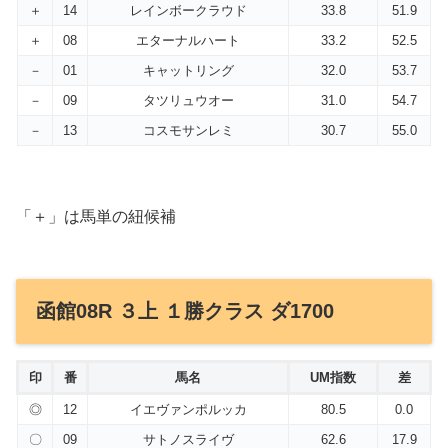
＋
14
レインボークラウド
33.8
51.9
＋
08
エターナルハート
33.2
52.5
－
01
キャットリング
32.0
53.7
－
09
タツリュウオー
31.0
54.7
－
13
コスモサンレミ
30.7
55.0
「＋」は馬単の紐候補
函館08R ３上 １勝クラス ダ1700
印
番
馬名
UM指数
差
◎
12
イエヴァンポルッカ
80.5
0.0
〇
09
サトノスライヴ
62.6
17.9