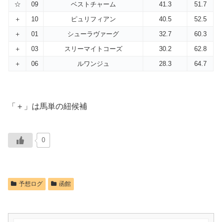
☆
09
ベストチャーム
41.3
51.7
＋
10
ピュリフィアン
40.5
52.5
＋
01
シューラヴァーグ
32.7
60.3
＋
03
スリーマイトコーズ
30.2
62.8
＋
06
ルワンジュ
28.3
64.7
「＋」は馬単の紐候補
0
予想ログ
函館