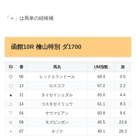
「＋」は馬単の紐候補
函館10R 檜山特別 ダ1700
印
番
馬名
UM指数
差
◎
06
レッドエランドール
69.4
0.0
〇
13
ロスコフ
67.2
2.2
▲
12
タイセイシェダル
65.0
4.4
△
14
コスモセイリュウ
61.1
8.3
▽
04
サヴァビアン
60.8
8.6
☆
09
モズピンポン
45.5
23.9
＋
07
キゾク
40.1
29.3