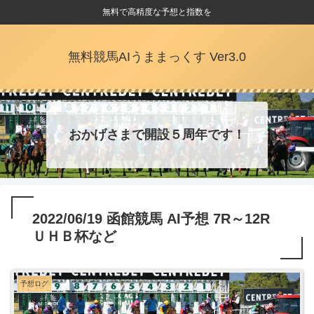
無料で高精度な予想と指数を
無料競馬AIうままっくす Ver3.0
おかげさまで開設５周年です！
2022/06/19 函館競馬 AI予想 7R～12R
ＵＨＢ杯など
予想ログ