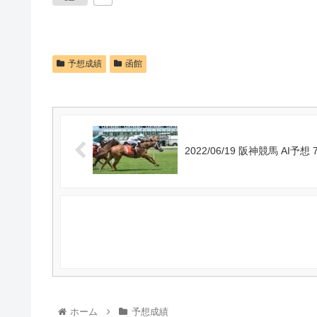
予想成績
函館
2022/06/19 阪神競馬 AI
ホーム
予想成績