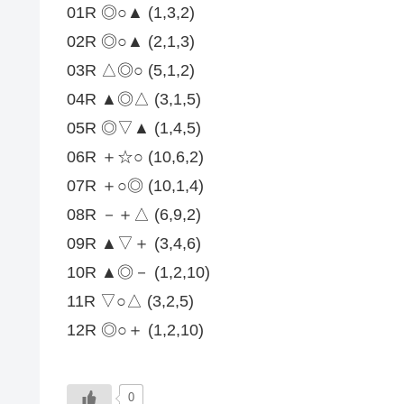
01R ◎○▲ (1,3,2)
02R ◎○▲ (2,1,3)
03R △◎○ (5,1,2)
04R ▲◎△ (3,1,5)
05R ◎▽▲ (1,4,5)
06R ＋☆○ (10,6,2)
07R ＋○◎ (10,1,4)
08R －＋△ (6,9,2)
09R ▲▽＋ (3,4,6)
10R ▲◎－ (1,2,10)
11R ▽○△ (3,2,5)
12R ◎○＋ (1,2,10)
0