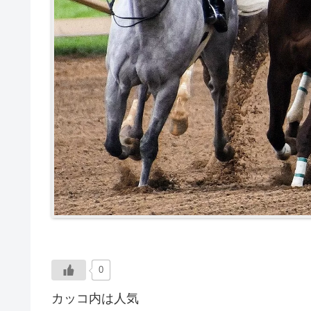
0
カッコ内は人気