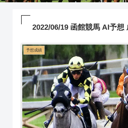
2022/06/19 函館競馬 AI予想
予想成績