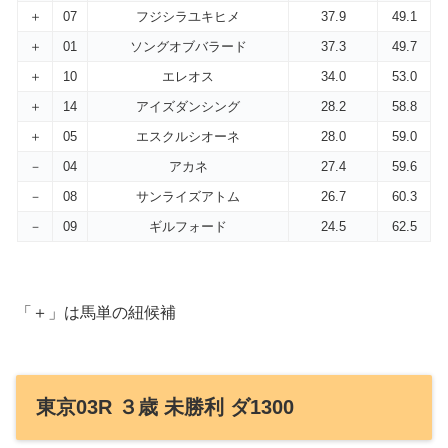
＋
07
フジシラユキヒメ
37.9
49.1
＋
01
ソングオブバラード
37.3
49.7
＋
10
エレオス
34.0
53.0
＋
14
アイズダンシング
28.2
58.8
＋
05
エスクルシオーネ
28.0
59.0
－
04
アカネ
27.4
59.6
－
08
サンライズアトム
26.7
60.3
－
09
ギルフォード
24.5
62.5
「＋」は馬単の紐候補
東京03R ３歳 未勝利 ダ1300