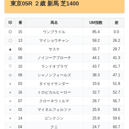
東京05R ２歳 新馬 芝1400
印
番
馬名
UM指数
差
◎
15
ウンブライル
85.4
0.0
〇
13
マイショウチャン
59.2
26.2
▲
06
サスケ
55.7
29.7
△
09
ノイジーアプローチ
44.1
41.3
▽
10
ランドオブラヴ
43.7
41.7
☆
08
シャノンフォールズ
38.3
47.1
＋
03
タイセイサンダー
33.6
51.8
＋
16
トロピカルヒーロー
32.7
52.7
＋
07
クローネウィルマ
28.7
56.7
＋
02
マイネルフォルツァ
25.9
59.5
＋
14
ピンクジン
25.8
59.6
－
04
クニ
24.7
60.7