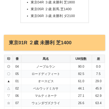
東京04R ３歳 未勝利 芝1800
東京05R ２歳 新馬 芝1400
東京06R ３歳 未勝利 ダ2100
東京01R ２歳 未勝利 芝1400
印
番
馬名
UM指数
差
◎
04
ノーブルラン
90.0
0.0
〇
05
ロードディフィート
82.5
7.5
▲
01
オースピス
61.0
29.0
△
02
ベルウッドミカサ
44.1
45.9
▽
06
マルティネーテ
27.1
62.9
☆
07
ウェンダヴズクライ
26.6
63.4