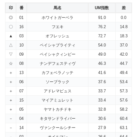
印
番
馬名
UM指数
差
◎
01
ホワイトガーベラ
91.0
0.0
〇
16
フエキ
76.2
14.8
▲
03
オフレッシュ
72.7
18.3
△
10
ペイシャブライティ
54.0
37.0
▽
09
ペイシャクィンビー
49.0
42.0
☆
08
ナンデフェスティヴ
46.3
44.7
＋
13
カフェベラノッテ
41.6
49.4
＋
06
ソーブラック
37.6
53.4
＋
07
アドレマピュス
33.7
57.3
＋
15
マイアミュレット
33.4
57.6
＋
05
ヤマトカチドキ
32.8
58.2
－
04
キタサンドライバー
30.6
60.4
－
14
ヴァンクールシチー
27.9
63.1
－
02
オイルマン
26.6
64.4