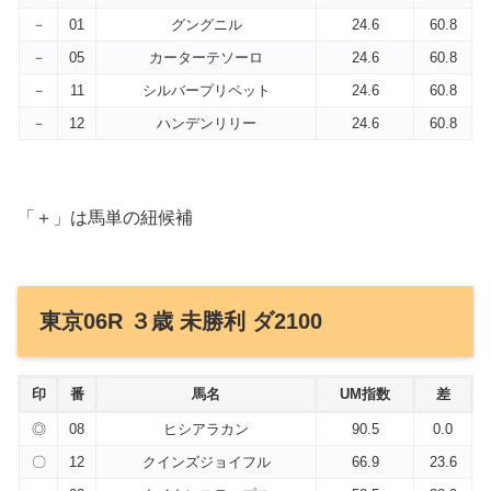
－
01
グングニル
24.6
60.8
－
05
カーターテソーロ
24.6
60.8
－
11
シルバープリペット
24.6
60.8
－
12
ハンデンリリー
24.6
60.8
「＋」は馬単の紐候補
東京06R ３歳 未勝利 ダ2100
印
番
馬名
UM指数
差
◎
08
ヒシアラカン
90.5
0.0
〇
12
クインズジョイフル
66.9
23.6