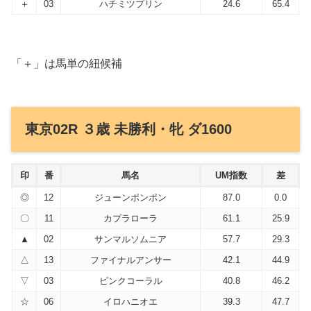
＋
03
ハチミツプリン
24.6
65.4
「＋」は馬単の紐候補
東京02R ３歳 未勝利・牝 ダ1600
印
番
馬名
UM指数
差
◎
12
ジューンポンポン
87.0
0.0
〇
11
カプラローラ
61.1
25.9
▲
02
サンマルソムニア
57.7
29.3
△
13
ファイナルアンサー
42.1
44.9
▽
03
ピンクコーラル
40.8
46.2
☆
06
イロハニオエ
39.3
47.7