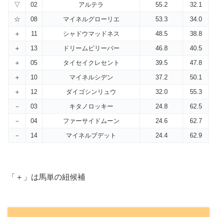
▽
02
アルテラ
55.2
32.1
☆
08
マイネルグローリエ
53.3
34.0
＋
11
シャドウマッドネス
48.5
38.8
＋
13
ドリームビリーバー
46.8
40.5
＋
05
タイセイクレセント
39.5
47.8
＋
10
マイネルシデン
37.2
50.1
＋
12
ダイゴシンリュウ
32.0
55.3
－
03
キタノロッキー
24.8
62.5
－
04
ファーサイドムーン
24.6
62.7
－
14
マイネルブデット
24.4
62.9
「＋」は馬単の紐候補