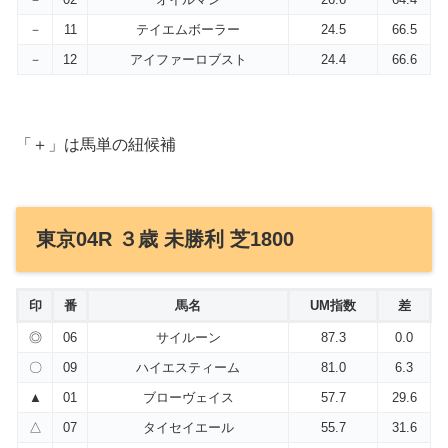
－
11
テイエムボーラー
24.5
66.5
－
12
アイファーロブスト
24.4
66.6
「＋」は馬単の紐候補
東京04R ３歳 未勝利 芝1800
印
番
馬名
UM指数
差
◎
06
サイルーン
87.3
0.0
〇
09
ハイエスティーム
81.0
6.3
▲
01
ブローヴェイス
57.7
29.6
△
07
タイセイエール
55.7
31.6