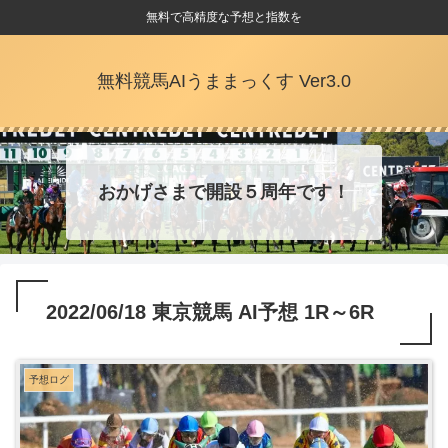
無料で高精度な予想と指数を
無料競馬AIうままっくす Ver3.0
おかげさまで開設５周年です！
2022/06/18 東京競馬 AI予想 1R～6R
予想ログ