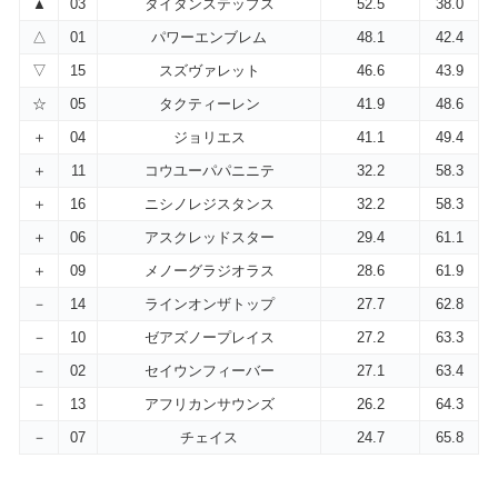
▲
03
タイタンステップス
52.5
38.0
△
01
パワーエンブレム
48.1
42.4
▽
15
スズヴァレット
46.6
43.9
☆
05
タクティーレン
41.9
48.6
＋
04
ジョリエス
41.1
49.4
＋
11
コウユーパパニニテ
32.2
58.3
＋
16
ニシノレジスタンス
32.2
58.3
＋
06
アスクレッドスター
29.4
61.1
＋
09
メノーグラジオラス
28.6
61.9
－
14
ラインオンザトップ
27.7
62.8
－
10
ゼアズノープレイス
27.2
63.3
－
02
セイウンフィーバー
27.1
63.4
－
13
アフリカンサウンズ
26.2
64.3
－
07
チェイス
24.7
65.8