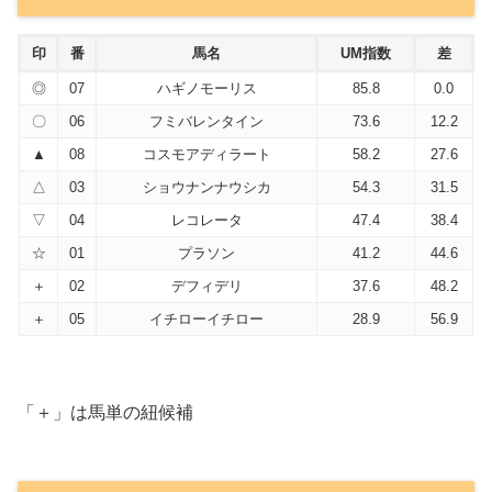
印
番
馬名
UM指数
差
◎
07
ハギノモーリス
85.8
0.0
〇
06
フミバレンタイン
73.6
12.2
▲
08
コスモアディラート
58.2
27.6
△
03
ショウナンナウシカ
54.3
31.5
▽
04
レコレータ
47.4
38.4
☆
01
プラソン
41.2
44.6
＋
02
デフィデリ
37.6
48.2
＋
05
イチローイチロー
28.9
56.9
「＋」は馬単の紐候補