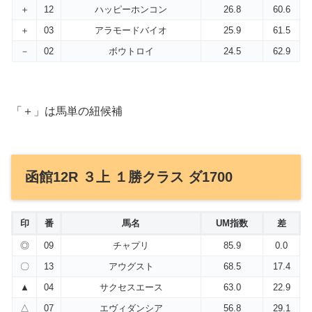
＋
12
ハッピーホンコン
26.8
60.6
＋
03
アラモードバイオ
25.9
61.5
－
02
ボウトロイ
24.5
62.9
「＋」は馬単の紐候補
函館12R ３上 １勝クラス ダ1700
印
番
馬名
UM指数
差
◎
09
チャプリ
85.9
0.0
〇
13
アウグスト
68.5
17.4
▲
04
サクセスエース
63.0
22.9
△
07
エヴィダンシア
56.8
29.1