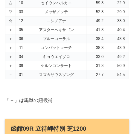
△
10
セイウンハルカニ
59.3
22.9
▽
03
メッザノッテ
52.3
29.9
☆
12
ニシノアナ
49.2
33.0
＋
05
アスターヘキサゴン
41.8
40.4
＋
06
ブルーコーラル
38.4
43.8
＋
11
コンバットマーチ
38.3
43.9
＋
04
キョウエイゾロ
33.0
49.2
＋
09
ケルンコンサート
31.3
50.9
－
01
スズカサウスソング
27.7
54.5
「＋」は馬単の紐候補
函館09R 立待岬特別 芝1200