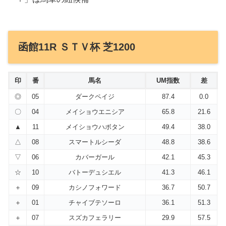
函館11R ＳＴＶ杯 芝1200
印
番
馬名
UM指数
差
◎
05
ダークペイジ
87.4
0.0
〇
04
メイショウエニシア
65.8
21.6
▲
11
メイショウハボタン
49.4
38.0
△
08
スマートルシーダ
48.8
38.6
▽
06
カバーガール
42.1
45.3
☆
10
バトーデュシエル
41.3
46.1
＋
09
カシノフォワード
36.7
50.7
＋
01
チャイブテソーロ
36.1
51.3
＋
07
スズカフェラリー
29.9
57.5