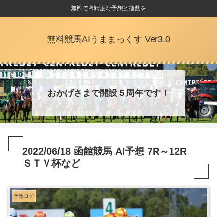
無料で高精度な予想と指数を
無料競馬AIうままっくす Ver3.0
おかげさまで開設５周年です！
2022/06/18 函館競馬 AI予想 7R～12R
ＳＴＶ杯など
予想ログ