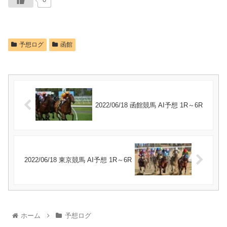
予想ログ
函館
2022/06/18 函館競馬 AI予想 1R～6R
2022/06/18 東京競馬 AI予想 1R～6R
ホーム
予想ログ