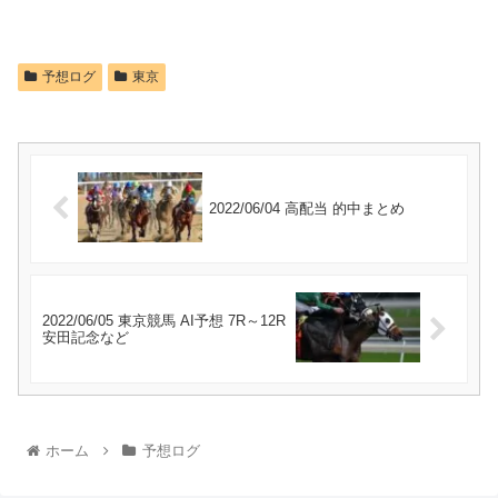
予想ログ
東京
2022/06/04 高配当 的中まとめ
2022/06/05 東京競馬 AI予想 7R～12R
安田記念など
ホーム
予想ログ