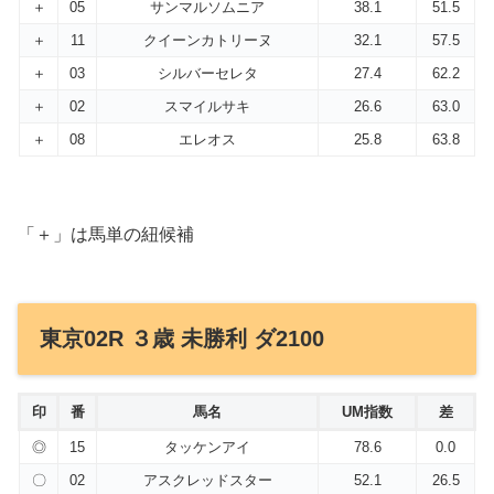
＋
05
サンマルソムニア
38.1
51.5
＋
11
クイーンカトリーヌ
32.1
57.5
＋
03
シルバーセレタ
27.4
62.2
＋
02
スマイルサキ
26.6
63.0
＋
08
エレオス
25.8
63.8
「＋」は馬単の紐候補
東京02R ３歳 未勝利 ダ2100
印
番
馬名
UM指数
差
◎
15
タッケンアイ
78.6
0.0
〇
02
アスクレッドスター
52.1
26.5