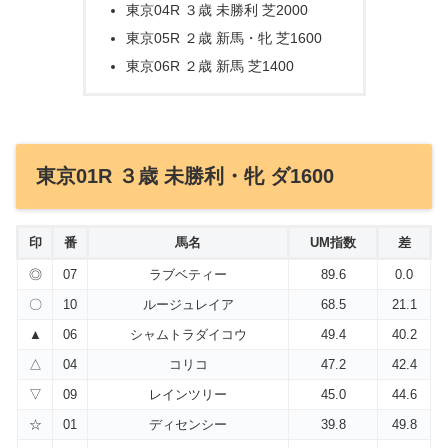
東京04R ３歳 未勝利 芝2000
東京05R ２歳 新馬・牝 芝1600
東京06R ２歳 新馬 芝1400
東京01R ３歳 未勝利・牝 ダ1600
印
番
馬名
UM指数
差
◎
07
ラブベティー
89.6
0.0
〇
10
ルージュレイア
68.5
21.1
▲
06
シャムトラダイコウ
49.4
40.2
△
04
コリコ
47.2
42.4
▽
09
レインツリー
45.0
44.6
☆
01
ディセンシー
39.8
49.8