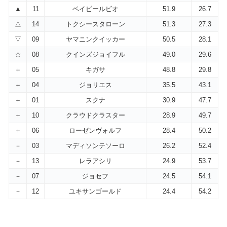
▲
11
ベイビールビオ
51.9
26.7
△
14
トクシースタローン
51.3
27.3
▽
09
ヤマニンクイッカー
50.5
28.1
☆
08
クインズジョイフル
49.0
29.6
＋
05
キガサ
48.8
29.8
＋
04
ジョリエス
35.5
43.1
＋
01
スクナ
30.9
47.7
＋
10
クラウドクラスター
28.9
49.7
＋
06
ローゼンヴォルフ
28.4
50.2
－
03
マディソンテソーロ
26.2
52.4
－
13
レラアシリ
24.9
53.7
－
07
ジョセフ
24.5
54.1
－
12
ユキサンゴールド
24.4
54.2