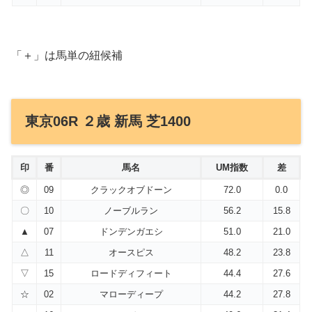
「＋」は馬単の紐候補
東京06R ２歳 新馬 芝1400
印
番
馬名
UM指数
差
◎
09
クラックオブドーン
72.0
0.0
〇
10
ノーブルラン
56.2
15.8
▲
07
ドンデンガエシ
51.0
21.0
△
11
オースピス
48.2
23.8
▽
15
ロードディフィート
44.4
27.6
☆
02
マローディープ
44.2
27.8