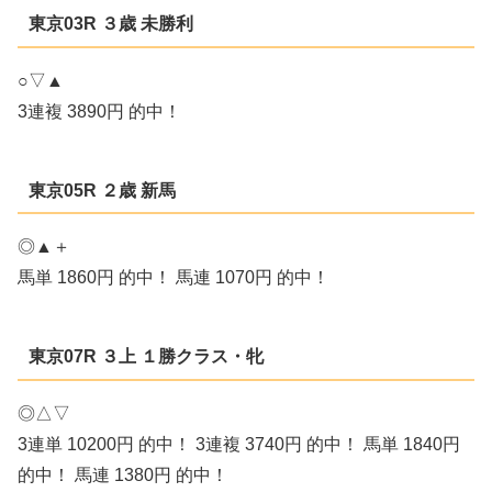
東京03R ３歳 未勝利
○▽▲
3連複 3890円 的中！
東京05R ２歳 新馬
◎▲＋
馬単 1860円 的中！ 馬連 1070円 的中！
東京07R ３上 １勝クラス・牝
◎△▽
3連単 10200円 的中！ 3連複 3740円 的中！ 馬単 1840円
的中！ 馬連 1380円 的中！