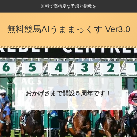
無料で高精度な予想と指数を
無料競馬AIうままっくす Ver3.0
おかげさまで開設５周年です！