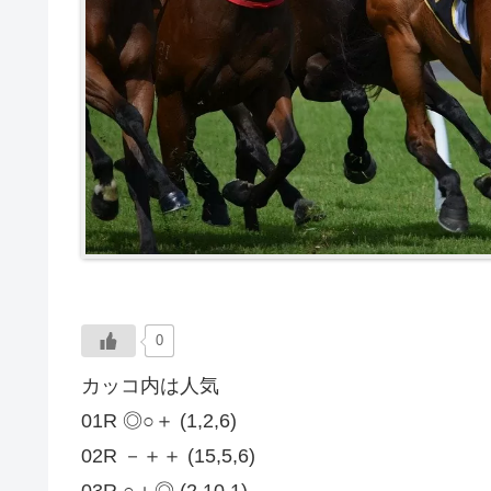
0
カッコ内は人気
01R ◎○＋ (1,2,6)
02R －＋＋ (15,5,6)
03R ○＋◎ (2,10,1)