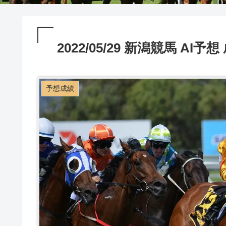
2022/05/29 新潟競馬 AI予想
予想成績