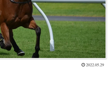
2022.05.29