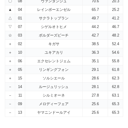
〇
08
ヴァンダンジュ
70.6
20.3
▲
04
レインボーエンゼル
65.7
25.2
△
01
サクラトップラン
49.7
41.2
▽
07
シゲルオトヒメ
44.2
46.7
☆
03
ボルダーズビーチ
42.7
48.2
＋
02
キガサ
38.5
52.4
＋
10
ユキアカリ
36.3
54.6
＋
06
エクセレントジェム
35.1
55.8
＋
05
リンギングフォン
29.1
61.8
＋
15
ソルシエール
28.6
62.3
－
14
ルージュリッシュ
28.1
62.8
－
11
シルミオーネ
27.8
63.1
－
09
メロディーフェア
25.6
65.3
－
13
ヤマニンドールアイ
25.6
65.3