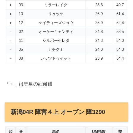
＋
03
ミラーレイク
28.6
49.7
＋
10
リュッケ
26.9
51.4
＋
12
ケイティーズジョウ
25.9
52.4
－
02
オーケーキャンティ
24.8
53.5
－
11
シルバーセレタ
24.3
54.0
－
05
カチグミ
24.0
54.3
－
08
レッツドゥイット
23.9
54.4
「＋」は馬単の紐候補
新潟04R 障害４上 オープン 障3290
印
番
馬名
UM指数
差