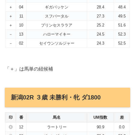
＋
04
ギガバッケン
28.4
48.4
＋
11
スフバータル
27.3
49.5
＋
10
プリンセスララア
25.2
51.6
－
13
ハローマイキー
24.5
52.3
－
02
セイウンソルジャー
24.3
52.5
「＋」は馬単の紐候補
新潟02R ３歳 未勝利・牝 ダ1800
印
番
馬名
UM指数
差
◎
12
ラートリー
90.9
0.0