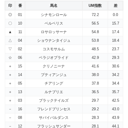
印
番
馬名
UM指数
差
◎
01
シナモンロール
72.2
0.0
〇
10
ベルベリス
56.5
15.7
▲
11
ロサロッサーナ
54.8
17.4
△
04
ショウナンタイジュ
53.8
18.4
▽
02
コスモサルム
48.5
23.7
☆
06
ベラジオプライド
42.9
29.3
＋
15
クリノニーナ
41.6
30.6
＋
14
プティアンジュ
38.0
34.2
＋
05
チアリング
37.8
34.4
＋
13
ルナブリエ
36.5
35.7
＋
03
ブラックテイルズ
29.7
42.5
－
16
フレンドプリンセス
29.2
43.0
－
08
サバイバルダンス
28.3
43.9
－
12
フラッシュサンダー
28.1
44.1