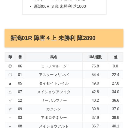
新潟06R ３歳 未勝利 芝1000
新潟01R 障害４上 未勝利 障2890
印
番
馬名
UM指数
差
◎
06
ミトノマルーン
76.8
0.0
〇
01
アスターマリンバ
54.4
22.4
▲
05
タイセイトレイル
49.0
27.8
△
07
メイショウアツイタ
42.8
34.0
▽
12
リーガルマナー
40.2
36.6
☆
09
カクシン
39.8
37.0
＋
03
アポロテネシー
37.9
38.9
＋
08
メイショウアルト
36.7
40.1