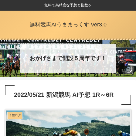
無料で高精度な予想と指数を
無料競馬AIうままっくす Ver3.0
おかげさまで開設５周年です！
2022/05/21 新潟競馬 AI予想 1R～6R
予想ログ