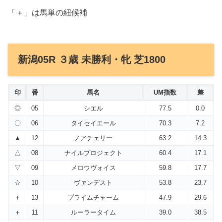
「＋」は馬単の紐候補
新潟05R ３歳 未勝利・牝 芝1800
印
番
馬名
UM指数
差
◎
05
シエル
77.5
0.0
〇
06
タイセイエール
70.3
7.2
▲
12
ノアチェリー
63.2
14.3
△
08
ナイルプロジェクト
60.4
17.1
▽
09
メロウヴォイス
59.8
17.7
☆
10
ヴァンデスト
53.8
23.7
＋
13
プライムチャーム
47.9
29.6
＋
11
ルーラータイム
39.0
38.5