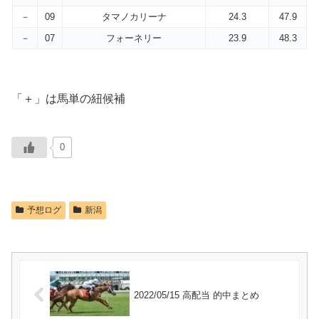
－
09
タマノカリーナ
24.3
47.9
－
07
フォーネリー
23.9
48.3
「＋」は馬単の紐候補
0
予想ログ
新潟
2022/05/15 高配当 的中まとめ