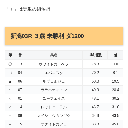
「＋」は馬単の紐候補
新潟03R ３歳 未勝利 ダ1200
印
番
馬名
UM指数
差
◎
13
ホワイトガーベラ
78.3
0.0
〇
04
エバニスタ
70.2
8.1
▲
06
ルヴェルジェ
58.8
19.5
△
07
ララペティアン
49.9
28.4
▽
01
ユーフェイス
48.1
30.2
☆
14
レッドコーラル
46.7
31.6
＋
09
メイショウカンギク
34.8
43.5
＋
15
ザナイトカフェ
33.3
45.0