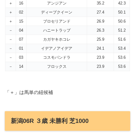
＋
16
アンジアン
35.2
42.3
＋
02
ディープクイーン
27.4
50.1
＋
15
ブロセリアンド
26.9
50.6
－
04
ハニートラップ
26.3
51.2
－
07
カガヤキホコレ
25.9
51.6
－
01
イデアノアイデア
24.1
53.4
－
03
コスモパンドラ
23.9
53.6
－
14
フロックス
23.9
53.6
「＋」は馬単の紐候補
新潟06R ３歳 未勝利 芝1000