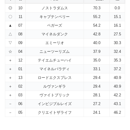
◎
10
ノストラダムス
70.3
0.0
〇
11
キャプテンペリー
55.2
15.1
▲
07
ペガーズ
54.2
16.1
△
08
マイネルダンク
42.8
27.5
▽
09
エミーリオ
40.0
30.3
☆
04
ニューツーリズム
37.9
32.4
＋
12
テイエムチューハイ
35.0
35.3
＋
01
マイネルパラディ
33.1
37.2
＋
13
ロードエクスプレス
29.4
40.9
＋
02
ルヴァンギラ
29.4
40.9
＋
03
ヴァイトブリック
28.1
42.2
－
06
インビジブルレイズ
27.2
43.1
－
05
クリエイトザライフ
24.1
46.2