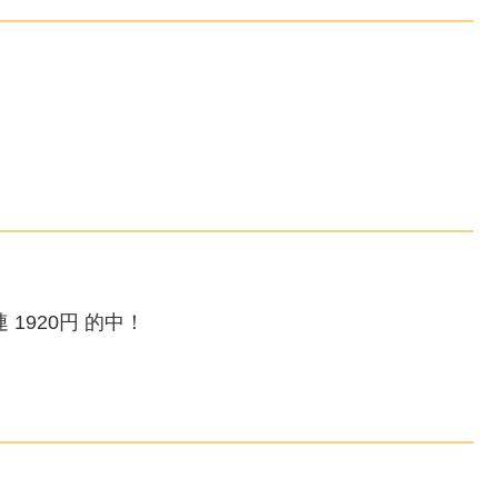
連 1920円 的中！