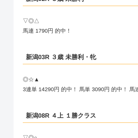
▽◎△
馬連 1790円 的中！
新潟03R ３歳 未勝利・牝
◎☆▲
3連単 14290円 的中！ 馬単 3090円 的中！ 馬
新潟08R ４上 １勝クラス
▽◎○