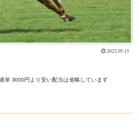
2022.05.15
円、3連単 3000円より安い配当は省略しています