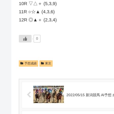
10R ▽△＋ (5,3,9)
11R ○☆▲ (4,3,6)
12R ◎▲＋ (2,3,4)
0
予想成績
東京
2022/05/15 新潟競馬 AI予想