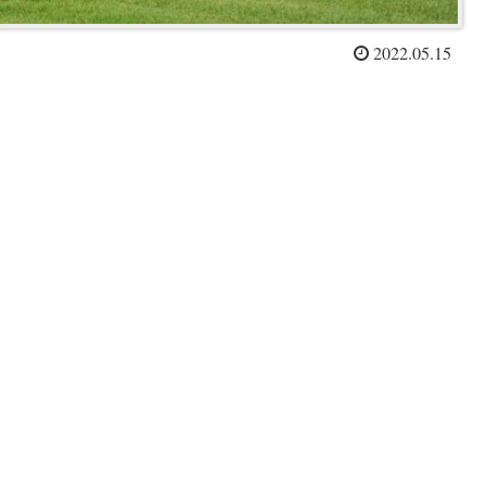
2022.05.15