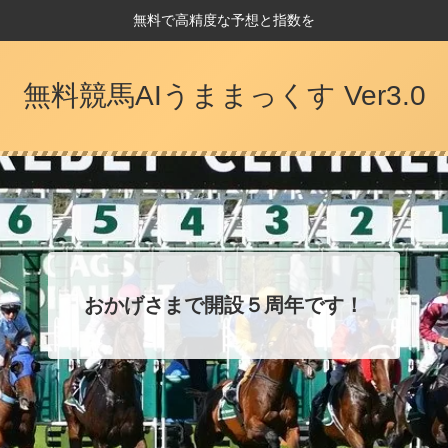
無料で高精度な予想と指数を
無料競馬AIうままっくす Ver3.0
おかげさまで開設５周年です！