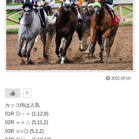
2022.05.01
0
カッコ内は人気
01R ◎－＋ (1,12,8)
02R ＋＋△ (5,11,2)
03R ☆○◎ (5,1,2)