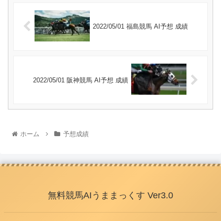
2022/05/01 福島競馬 AI予想 成績
2022/05/01 阪神競馬 AI予想 成績
ホーム
予想成績
無料競馬AIうままっくす Ver3.0