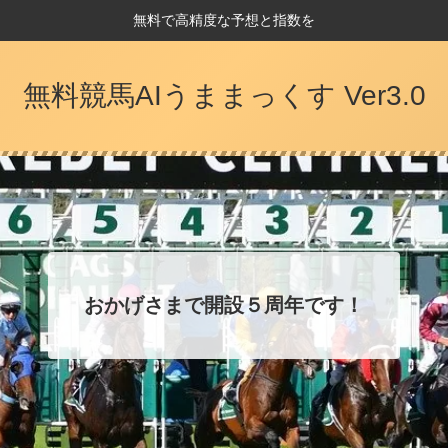
無料で高精度な予想と指数を
無料競馬AIうままっくす Ver3.0
おかげさまで開設５周年です！