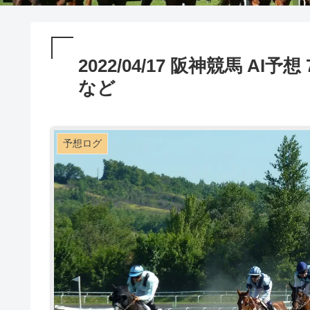
2022/04/17 阪神競馬 A
など
予想ログ