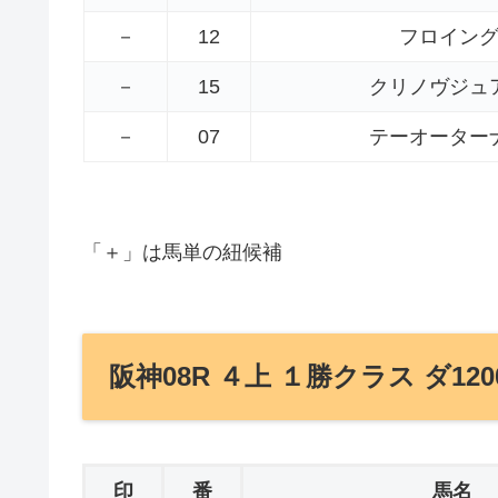
－
12
フロイン
－
15
クリノヴジュ
－
07
テーオーター
「＋」は馬単の紐候補
阪神08R ４上 １勝クラス ダ120
印
番
馬名