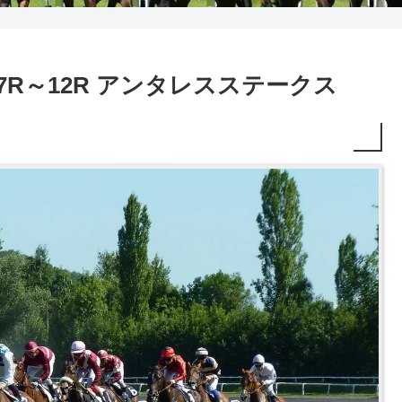
I予想 7R～12R アンタレスステークス