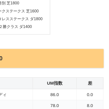
別 芝1800
ークステークス 芝1600
タレスステークス ダ1800
 ２勝クラス ダ1400
0
UM指数
差
ディ
86.0
0.0
ン
78.0
8.0