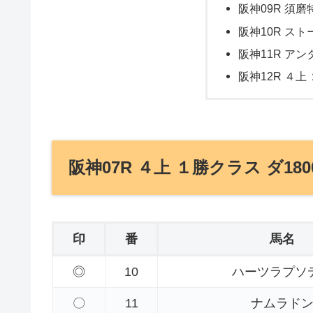
阪神09R 須磨特
阪神10R スト
阪神11R アン
阪神12R ４上
阪神07R ４上 １勝クラス ダ180
印
番
馬名
◎
10
ハーツラプソ
〇
11
ナムラド