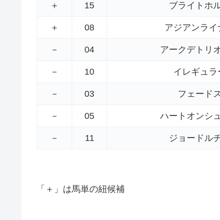
＋
15
ブライトホ
＋
08
アジアンライ
－
04
アークデトリ
－
10
イレギュラ
－
03
フェード
－
05
ハートオンシ
－
11
ジョードル
「＋」は馬単の紐候補