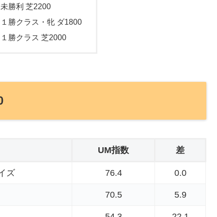
 未勝利 芝2200
 １勝クラス・牝 ダ1800
 １勝クラス 芝2000
0
UM指数
差
イズ
76.4
0.0
70.5
5.9
ス
54.3
22.1