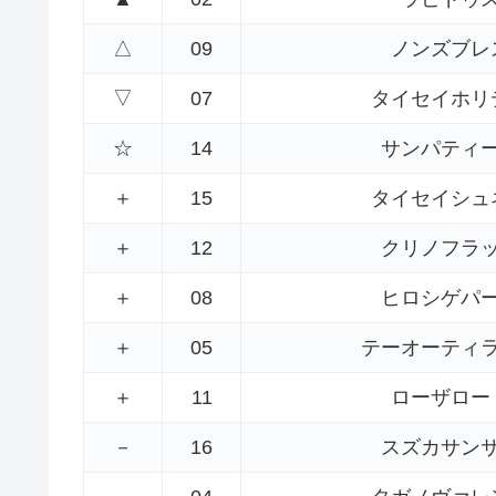
△
09
ノンズブレ
▽
07
タイセイホリ
☆
14
サンパティ
＋
15
タイセイシュ
＋
12
クリノフラ
＋
08
ヒロシゲパ
＋
05
テーオーティ
＋
11
ローザロー
－
16
スズカサン