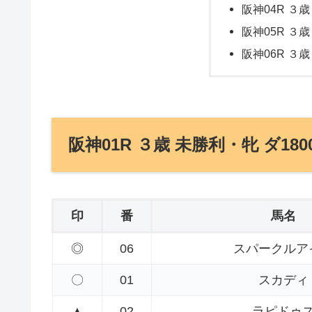
阪神04R ３歳
阪神05R ３歳
阪神06R ３歳
阪神01R ３歳 未勝利・牝 ダ180
印
番
馬名
◎
06
スパークルア
〇
01
スカディ
▲
02
ラピドゥ