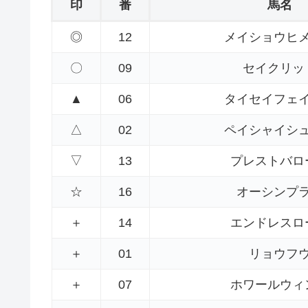
印
番
馬名
◎
12
メイショウヒ
〇
09
セイクリッ
▲
06
タイセイフェ
△
02
ペイシャイシ
▽
13
プレストバロ
☆
16
オーシンプ
＋
14
エンドレスロ
＋
01
リョウフ
＋
07
ホワールウィ