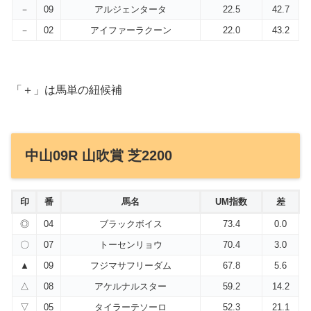
－
09
アルジェンタータ
22.5
42.7
－
02
アイファーラクーン
22.0
43.2
「＋」は馬単の紐候補
中山09R 山吹賞 芝2200
印
番
馬名
UM指数
差
◎
04
ブラックボイス
73.4
0.0
〇
07
トーセンリョウ
70.4
3.0
▲
09
フジマサフリーダム
67.8
5.6
△
08
アケルナルスター
59.2
14.2
▽
05
タイラーテソーロ
52.3
21.1