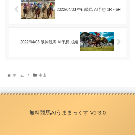
2022/04/03 中山競馬 AI予想 1R～6R
2022/04/03 阪神競馬 AI予想 成績
ホーム
中山
無料競馬AIうままっくす Ver3.0