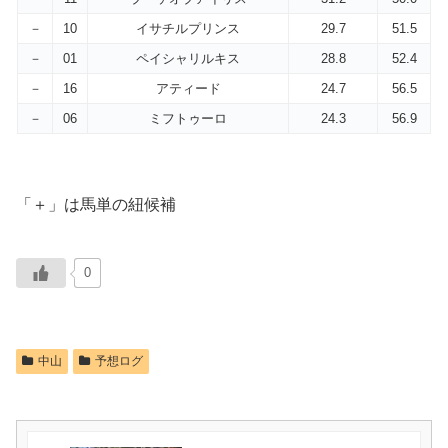
－
10
イサチルプリンス
29.7
51.5
－
01
ペイシャリルキス
28.8
52.4
－
16
アティード
24.7
56.5
－
06
ミフトゥーロ
24.3
56.9
「＋」は馬単の紐候補
0
中山
予想ログ