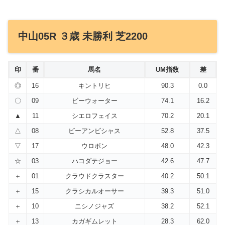
中山05R ３歳 未勝利 芝2200
印
番
馬名
UM指数
差
◎
16
キントリヒ
90.3
0.0
〇
09
ビーウォーター
74.1
16.2
▲
11
シエロフェイス
70.2
20.1
△
08
ビーアンビシャス
52.8
37.5
▽
17
ウロボン
48.0
42.3
☆
03
ハコダテジョー
42.6
47.7
＋
01
クラウドクラスター
40.2
50.1
＋
15
クラシカルオーサー
39.3
51.0
＋
10
ニシノジャズ
38.2
52.1
＋
13
カガギムレット
28.3
62.0