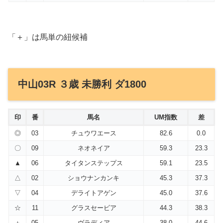
「＋」は馬単の紐候補
中山03R ３歳 未勝利 ダ1800
印
番
馬名
UM指数
差
◎
03
チュウワエース
82.6
0.0
〇
09
ネオネイア
59.3
23.3
▲
06
タイタンステップス
59.1
23.5
△
02
ショウナンカンキ
45.3
37.3
▽
04
デライトアゲン
45.0
37.6
☆
11
グラスセービア
44.3
38.3
＋
05
ヴラディア
38.0
44.6