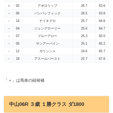
＋
02
アポロリップ
26.7
63.6
－
06
パンパシフィック
26.5
63.8
－
14
ナイキグロ
25.7
64.6
－
04
ジュングローリー
25.6
64.7
－
07
ブルーアロー
25.3
65.0
－
05
サンアーバイン
25.1
65.2
－
12
ガリンシャ
24.6
65.7
－
18
アスールパースト
22.7
67.6
「＋」は馬単の紐候補
中山06R ３歳 １勝クラス ダ1800