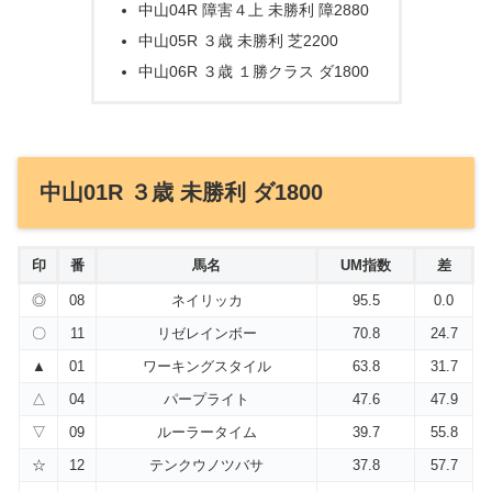
中山04R 障害４上 未勝利 障2880
中山05R ３歳 未勝利 芝2200
中山06R ３歳 １勝クラス ダ1800
中山01R ３歳 未勝利 ダ1800
印
番
馬名
UM指数
差
◎
08
ネイリッカ
95.5
0.0
〇
11
リゼレインボー
70.8
24.7
▲
01
ワーキングスタイル
63.8
31.7
△
04
パープライト
47.6
47.9
▽
09
ルーラータイム
39.7
55.8
☆
12
テンクウノツバサ
37.8
57.7