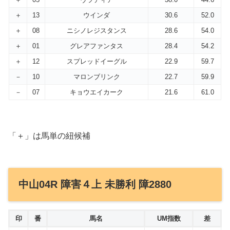
＋
13
ウインダ
30.6
52.0
＋
08
ニシノレジスタンス
28.6
54.0
＋
01
グレアファンタス
28.4
54.2
＋
12
スプレッドイーグル
22.9
59.7
－
10
マロンブリンク
22.7
59.9
－
07
キョウエイカーク
21.6
61.0
「＋」は馬単の紐候補
中山04R 障害４上 未勝利 障2880
印
番
馬名
UM指数
差