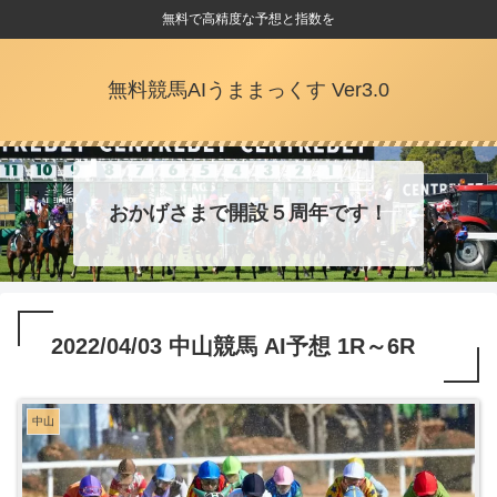
無料で高精度な予想と指数を
無料競馬AIうままっくす Ver3.0
おかげさまで開設５周年です！
2022/04/03 中山競馬 AI予想 1R～6R
中山