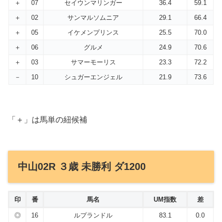
＋
07
セイウンマリンガー
36.4
59.1
＋
02
サンマルソムニア
29.1
66.4
＋
05
イケメンプリンス
25.5
70.0
＋
06
グルメ
24.9
70.6
＋
03
サマーモーリス
23.3
72.2
－
10
シュガーエンジェル
21.9
73.6
「＋」は馬単の紐候補
中山02R ３歳 未勝利 ダ1200
印
番
馬名
UM指数
差
◎
16
ルプランドル
83.1
0.0