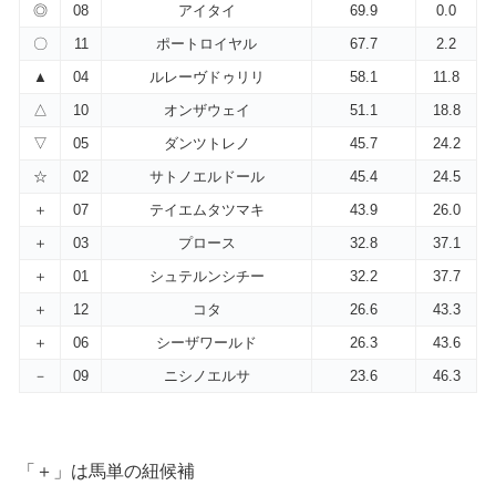
◎
08
アイタイ
69.9
0.0
〇
11
ポートロイヤル
67.7
2.2
▲
04
ルレーヴドゥリリ
58.1
11.8
△
10
オンザウェイ
51.1
18.8
▽
05
ダンツトレノ
45.7
24.2
☆
02
サトノエルドール
45.4
24.5
＋
07
テイエムタツマキ
43.9
26.0
＋
03
プロース
32.8
37.1
＋
01
シュテルンシチー
32.2
37.7
＋
12
コタ
26.6
43.3
＋
06
シーザワールド
26.3
43.6
－
09
ニシノエルサ
23.6
46.3
「＋」は馬単の紐候補