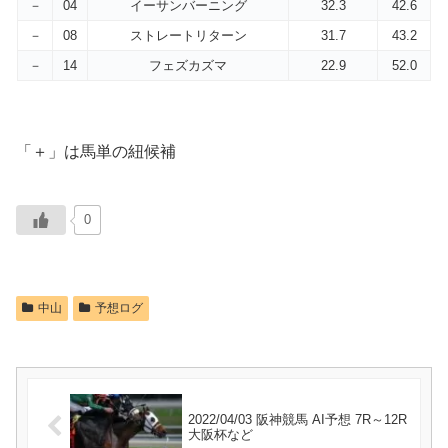
－
04
イーサンバーニング
32.3
42.6
－
08
ストレートリターン
31.7
43.2
－
14
フェズカズマ
22.9
52.0
「＋」は馬単の紐候補
0
中山
予想ログ
2022/04/03 阪神競馬 AI予想 7R～12R
大阪杯など