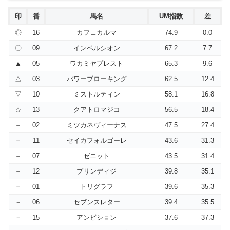
印
番
馬名
UM指数
差
◎
16
カフェカルマ
74.9
0.0
〇
09
インベルシオン
67.2
7.7
▲
05
ワカミヤプレスト
65.3
9.6
△
03
パワーブローキング
62.5
12.4
▽
10
ミストルティン
58.1
16.8
☆
13
クアトロマジコ
56.5
18.4
＋
02
ミツカネヴィーナス
47.5
27.4
＋
11
セイカフォルゴーレ
43.6
31.3
＋
07
ゼニット
43.5
31.4
＋
12
ブリンディジ
39.8
35.1
＋
01
トリグラフ
39.6
35.3
－
06
セブンスレター
39.4
35.5
－
15
アンビション
37.6
37.3