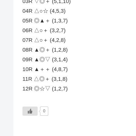
03R ▽◎＋ (5,1,10)
04R △○☆ (4,5,3)
05R ◎▲＋ (1,3,7)
06R △○＋ (3,2,7)
07R △○＋ (4,2,8)
08R ▲◎＋ (1,2,8)
09R ▲◎▽ (3,1,4)
10R ▲＋＋ (4,8,7)
11R △◎＋ (3,1,8)
12R ◎☆▽ (1,2,7)
0