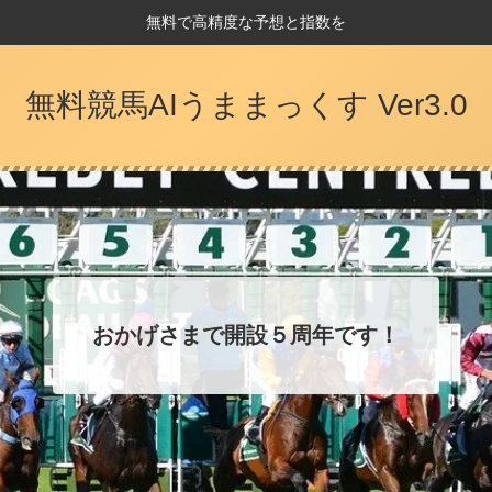
無料で高精度な予想と指数を
無料競馬AIうままっくす Ver3.0
おかげさまで開設５周年です！