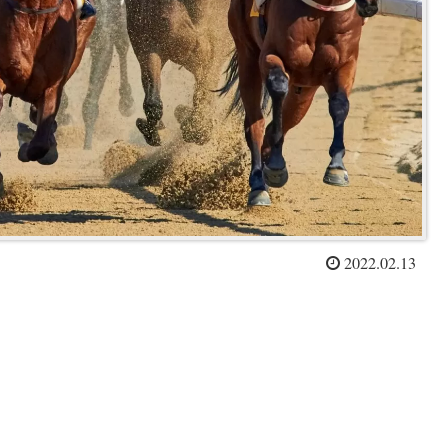
2022.02.13