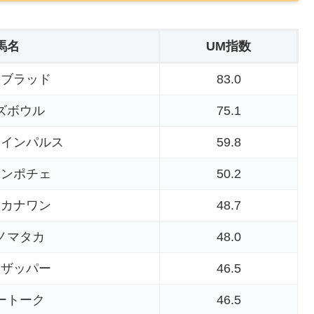
馬名
UM指数
アブラッド
83.0
ズボウル
75.1
ンインパルス
59.8
リンポチェ
50.2
ロカナワン
48.7
ノマタカ
48.0
ノザッパー
46.5
ートーク
46.5