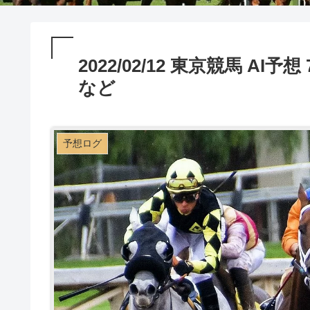
2022/02/12 東京競馬 A
など
予想ログ