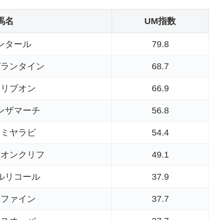
馬名
UM指数
ンタール
79.8
バランタイン
68.7
ツリブオン
66.9
ンザマーチ
56.8
スミヤラビ
54.4
リオンクリフ
49.1
ルリコール
37.9
ムファイン
37.7