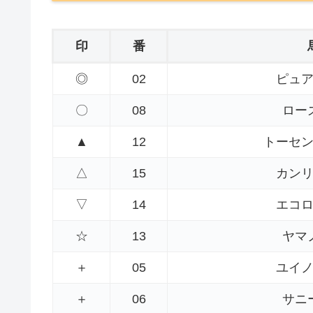
印
番
◎
02
ピュ
〇
08
ロー
▲
12
トーセ
△
15
カン
▽
14
エコ
☆
13
ヤマ
＋
05
ユイ
＋
06
サニ