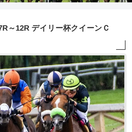
I予想 7R～12R デイリー杯クイーンＣ