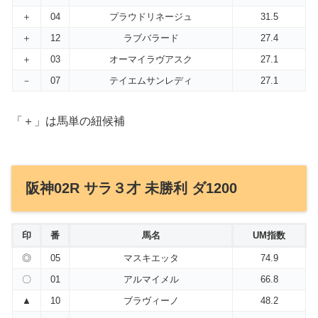
＋
04
プラウドリネージュ
31.5
＋
12
ラブバラード
27.4
＋
03
オーマイラヴアスク
27.1
－
07
テイエムサンレディ
27.1
「＋」は馬単の紐候補
阪神02R サラ３才 未勝利 ダ1200
印
番
馬名
UM指数
◎
05
マスキエッタ
74.9
〇
01
アルマイメル
66.8
▲
10
ブラヴィーノ
48.2