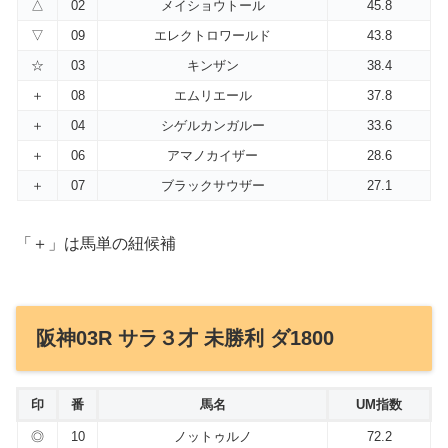
△
02
メイショウトール
45.8
▽
09
エレクトロワールド
43.8
☆
03
キンザン
38.4
＋
08
エムリエール
37.8
＋
04
シゲルカンガルー
33.6
＋
06
アマノカイザー
28.6
＋
07
ブラックサウザー
27.1
「＋」は馬単の紐候補
阪神03R サラ３才 未勝利 ダ1800
印
番
馬名
UM指数
◎
10
ノットゥルノ
72.2