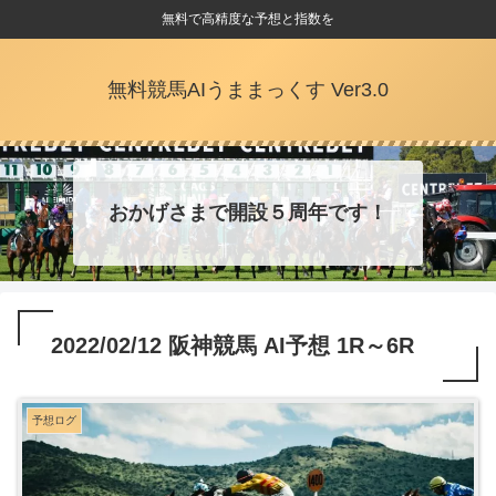
無料で高精度な予想と指数を
無料競馬AIうままっくす Ver3.0
おかげさまで開設５周年です！
2022/02/12 阪神競馬 AI予想 1R～6R
予想ログ