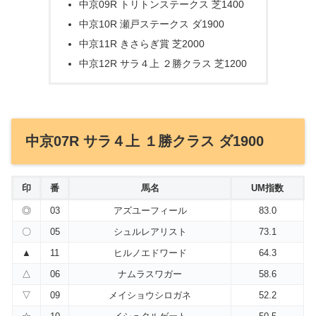
中京09R トリトンステークス 芝1400
中京10R 瀬戸ステークス ダ1900
中京11R きさらぎ賞 芝2000
中京12R サラ４上 ２勝クラス 芝1200
中京07R サラ４上 １勝クラス ダ1900
印
番
馬名
UM指数
◎
03
アズユーフィール
83.0
〇
05
シュルレアリスト
73.1
▲
11
ヒルノエドワード
64.3
△
06
ナムラスワガー
58.6
▽
09
メイショウシロガネ
52.2