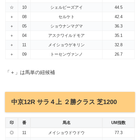
☆
10
シェルビーズアイ
44.5
＋
08
セルケト
42.4
＋
05
ショウナンマグマ
36.3
＋
04
アスクワイルドモア
35.1
＋
11
メイショウゲキリン
32.8
＋
09
トーセンヴァンノ
26.7
「＋」は馬単の紐候補
中京12R サラ４上 ２勝クラス 芝1200
印
番
馬名
UM指数
◎
11
メイショウドウドウ
77.3