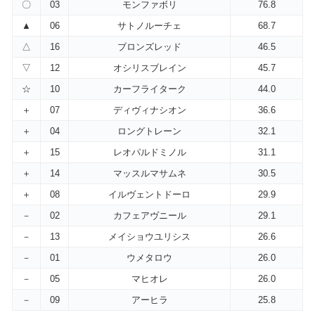
〇
03
モンファボリ
76.8
▲
06
サトノルーチェ
68.7
△
16
ブロンズレッド
46.5
▽
12
オシリスブレイン
45.7
☆
10
カーフライターク
44.0
＋
07
ディヴィナシオン
36.6
＋
04
ロングトレーン
32.1
＋
15
レオパルドミノル
31.1
＋
14
マッスルマサムネ
30.5
＋
08
イルヴェントドーロ
29.9
－
02
カフェアヴニール
29.1
－
13
メイショウユリシス
26.6
－
01
ウメタロウ
26.0
－
05
マヒオレ
26.0
－
09
アーヒラ
25.8