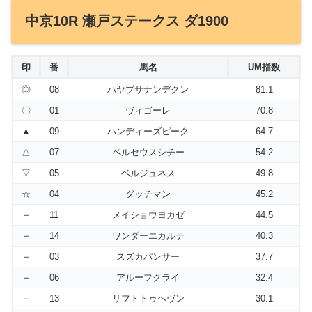
中京10R 瀬戸ステークス ダ1900
印
番
馬名
UM指数
◎
08
ハヤブサナンデクン
81.1
〇
01
ヴィゴーレ
70.8
▲
09
ハンディーズピーク
64.7
△
07
ペルセウスシチー
54.2
▽
05
ベルジュネス
49.8
☆
04
ダッチマン
45.2
＋
11
メイショウヨカゼ
44.5
＋
14
ワンダーエカルテ
40.3
＋
03
スズカパンサー
37.7
＋
06
アルーフクライ
32.4
＋
13
リフトトゥヘヴン
30.1