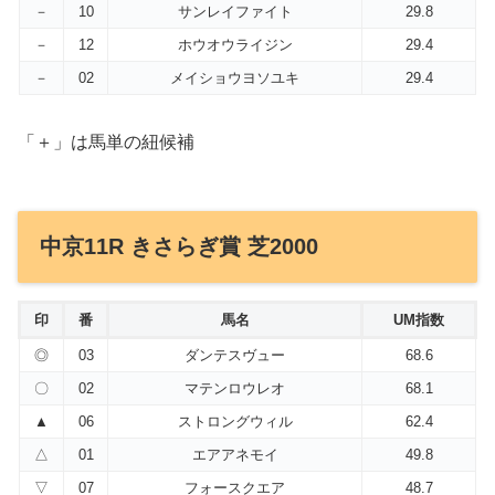
－
10
サンレイファイト
29.8
－
12
ホウオウライジン
29.4
－
02
メイショウヨソユキ
29.4
「＋」は馬単の紐候補
中京11R きさらぎ賞 芝2000
印
番
馬名
UM指数
◎
03
ダンテスヴュー
68.6
〇
02
マテンロウレオ
68.1
▲
06
ストロングウィル
62.4
△
01
エアアネモイ
49.8
▽
07
フォースクエア
48.7