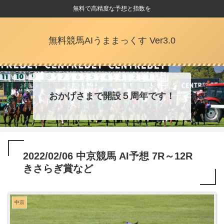
無料で高精度な予想と指数を
無料競馬AIうままっくす Ver3.0
おかげさまで開設５周年です！
2022/02/06 中京競馬 AI予想 7R～12R
きさらぎ賞など
中京