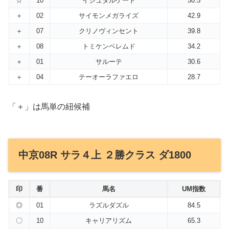
☆
10
イシュタルゲート
50.5
＋
02
サイモンメガライズ
42.9
＋
07
クリノヴィンセント
39.8
＋
08
トミケンベレムド
34.2
＋
01
サルーテ
30.6
＋
04
テーオーラファエロ
28.7
「＋」は馬単の紐候補
中京08R サラ４上 ２勝クラス ダ1800
印
番
馬名
UM指数
◎
01
ラズルダズル
84.5
〇
10
キャリアリズム
65.3