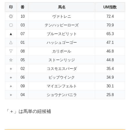
印
番
馬名
UM指数
◎
10
ヴァトレニ
72.4
〇
03
テンハッピーローズ
70.9
▲
07
ブルースピリット
65.3
△
01
ハッシュゴーゴー
47.1
▽
08
カリボール
46.8
☆
05
ストーンリッジ
44.8
＋
02
コスモエスパーダ
35.4
＋
06
ビップウインク
34.9
＋
09
マイエンフェルト
30.1
＋
04
ショウナンバニラ
25.8
「＋」は馬単の紐候補