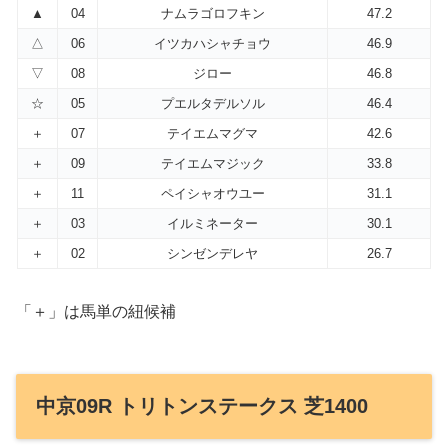
▲
04
ナムラゴロフキン
47.2
△
06
イツカハシャチョウ
46.9
▽
08
ジロー
46.8
☆
05
プエルタデルソル
46.4
＋
07
テイエムマグマ
42.6
＋
09
テイエムマジック
33.8
＋
11
ペイシャオウユー
31.1
＋
03
イルミネーター
30.1
＋
02
シンゼンデレヤ
26.7
「＋」は馬単の紐候補
中京09R トリトンステークス 芝1400