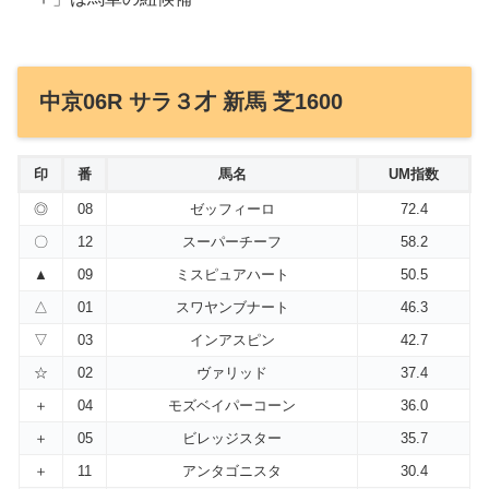
中京06R サラ３才 新馬 芝1600
印
番
馬名
UM指数
◎
08
ゼッフィーロ
72.4
〇
12
スーパーチーフ
58.2
▲
09
ミスピュアハート
50.5
△
01
スワヤンブナート
46.3
▽
03
インアスピン
42.7
☆
02
ヴァリッド
37.4
＋
04
モズベイパーコーン
36.0
＋
05
ビレッジスター
35.7
＋
11
アンタゴニスタ
30.4