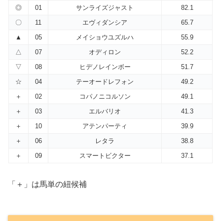
◎
01
サンライズジャスト
82.1
〇
11
エヴィダンシア
65.7
▲
05
メイショウユズルハ
55.9
△
07
オディロン
52.2
▽
08
ヒデノレインボー
51.7
☆
04
テーオードレフォン
49.2
＋
02
コパノニコルソン
49.1
＋
03
エルバリオ
41.3
＋
10
アテンパーティ
39.9
＋
06
レタラ
38.8
＋
09
スマートビクター
37.1
「＋」は馬単の紐候補