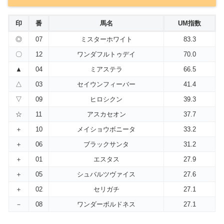
印
番
馬名
UM指数
◎
07
ミスターホワイト
83.3
〇
12
ワンダフルトゥデイ
70.0
▲
04
ミアステラ
66.5
△
03
セイウンフィーバー
41.4
▽
09
ヒロシクン
39.3
☆
11
アスカセオン
37.7
＋
10
メイショウボニータ
33.2
＋
06
ブラックサンタ
31.2
＋
01
エスタス
27.9
＋
05
シュバルツヴァイス
27.6
＋
02
セリガチ
27.1
－
08
ワンダーボルドネス
27.1