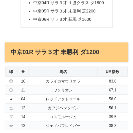
中京04R サラ３才 １勝クラス ダ1800
中京05R サラ３才 未勝利 芝2200
中京06R サラ３才 新馬 芝1600
中京01R サラ３才 未勝利 ダ1200
印
番
馬名
UM指数
◎
16
カライカマウリオラ
83.0
〇
11
ワンリオン
67.1
▲
04
レッドアクトゥール
58.0
△
12
カフジペンタゴン
56.1
▽
14
コスモルージュ
39.5
☆
13
ジェノバフレイバー
38.3