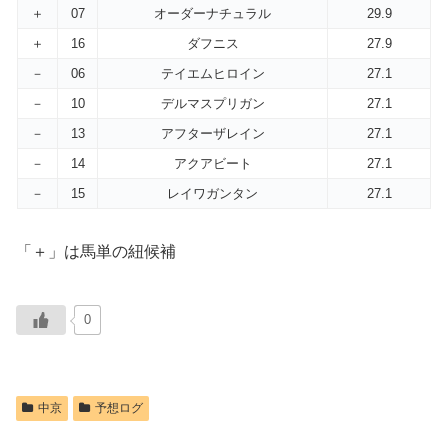
＋
07
オーダーナチュラル
29.9
＋
16
ダフニス
27.9
－
06
テイエムヒロイン
27.1
－
10
デルマスプリガン
27.1
－
13
アフターザレイン
27.1
－
14
アクアビート
27.1
－
15
レイワガンタン
27.1
「＋」は馬単の紐候補
0
中京
予想ログ