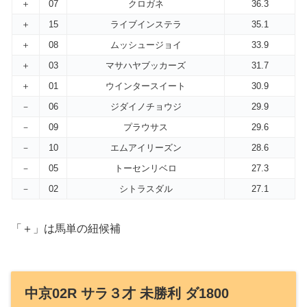
＋
07
クロガネ
36.3
＋
15
ライブインステラ
35.1
＋
08
ムッシュージョイ
33.9
＋
03
マサハヤブッカーズ
31.7
＋
01
ウインタースイート
30.9
－
06
ジダイノチョウジ
29.9
－
09
プラウサス
29.6
－
10
エムアイリーズン
28.6
－
05
トーセンリベロ
27.3
－
02
シトラスダル
27.1
「＋」は馬単の紐候補
中京02R サラ３才 未勝利 ダ1800