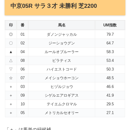
中京05R サラ３才 未勝利 芝2200
印
番
馬名
UM指数
◎
01
ダノンジャッカル
79.7
〇
02
ジーショウグン
64.7
▲
04
ルールオブルーラー
58.3
△
08
ピラティス
53.4
▽
06
ハイエストコード
50.3
☆
07
メイショウホーコン
48.5
＋
03
ヒヅルジョウ
46.6
＋
09
シゲルエアロギアス
41.9
＋
10
テイエムクロマル
29.5
＋
05
メトリカルセオリー
27.1
「＋」は馬単の紐候補