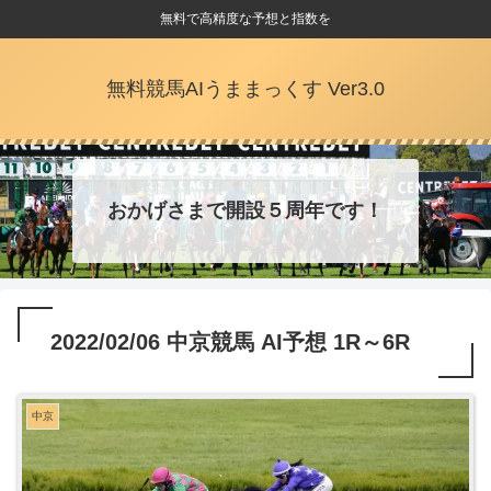
無料で高精度な予想と指数を
無料競馬AIうままっくす Ver3.0
おかげさまで開設５周年です！
2022/02/06 中京競馬 AI予想 1R～6R
中京