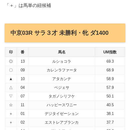
「＋」は馬単の紐候補
中京03R サラ３才 未勝利・牝 ダ1400
印
番
馬名
UM指数
◎
13
ルショコラ
69.3
〇
09
カレンラファータ
68.9
▲
10
アタカンテ
58.9
△
04
ベジェサ
57.9
▽
07
タガノシリフケ
50.1
☆
11
ハッピースワニー
40.5
＋
01
デジタイゼーション
38.1
＋
02
エストレアブランカ
37.7