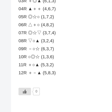
03R ＋◎▲ (6,1,3)
04R ▲＋＋ (4,6,7)
05R ◎☆○ (1,7,2)
06R △＋○ (4,8,2)
07R ◎☆▽ (3,7,4)
08R ▽○▲ (3,2,4)
09R －○☆ (6,3,7)
10R ○◎☆ (1,3,6)
11R ＋○▲ (5,3,2)
12R ＋－▲ (5,8,3)
0