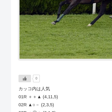
0
カッコ内は人気
01R ＋＋▲ (4,11,5)
02R ▲○－ (2,3,5)