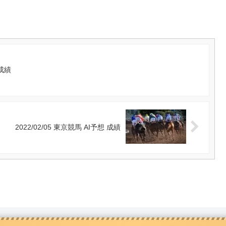
 成績
2022/02/05 東京競馬 AI予想 成績