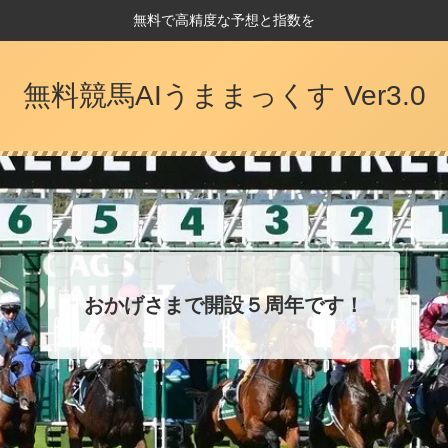
無料で高精度な予想と指数を
無料競馬AIうままっくす Ver3.0
おかげさまで開設５周年です！