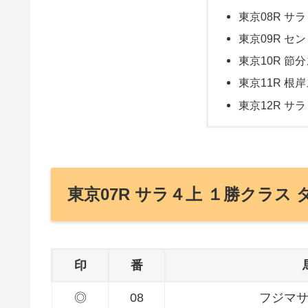
東京08R サラ
東京09R セン
東京10R 節分
東京11R 根岸
東京12R サラ
東京07R サラ４上 １勝クラス ダ
印
番
◎
08
フジマ