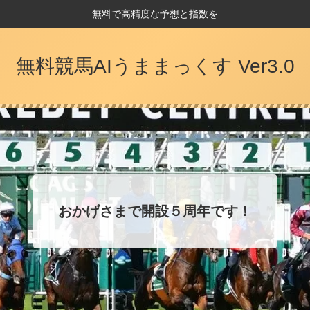
無料で高精度な予想と指数を
無料競馬AIうままっくす Ver3.0
おかげさまで開設５周年です！