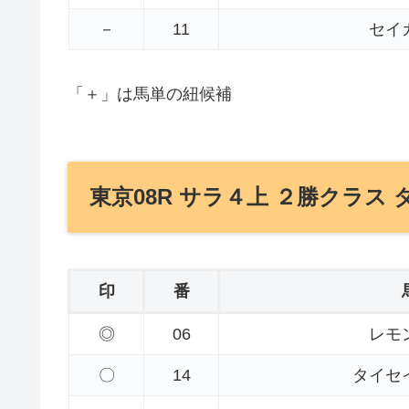
－
11
セイ
「＋」は馬単の紐候補
東京08R サラ４上 ２勝クラス ダ
印
番
◎
06
レモ
〇
14
タイセ