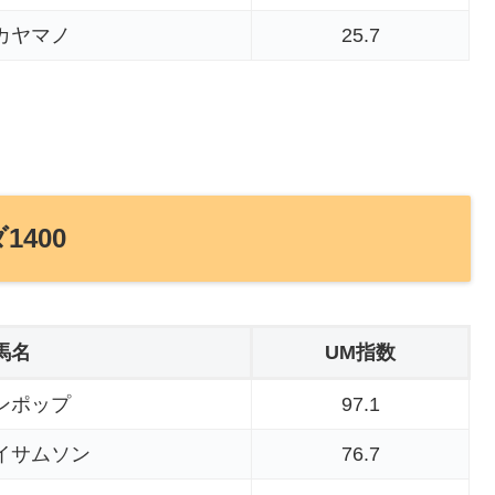
カヤマノ
25.7
1400
馬名
UM指数
ンポップ
97.1
イサムソン
76.7