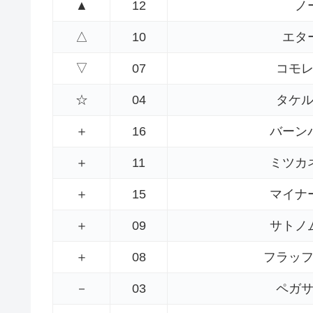
▲
12
ノ
△
10
エタ
▽
07
コモ
☆
04
タケ
＋
16
バーン
＋
11
ミツカ
＋
15
マイナ
＋
09
サトノ
＋
08
フラッ
－
03
ペガ