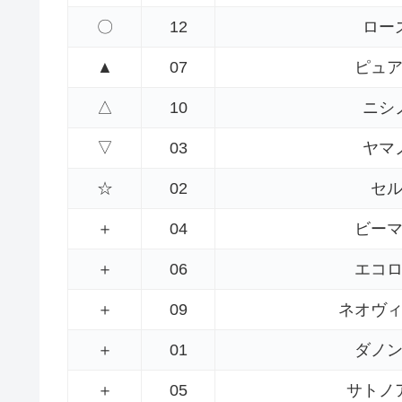
〇
12
ロー
▲
07
ピュ
△
10
ニシ
▽
03
ヤマ
☆
02
セ
＋
04
ビー
＋
06
エコ
＋
09
ネオヴ
＋
01
ダノ
＋
05
サトノ