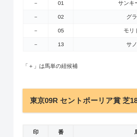
－
01
サンキ
－
02
グ
－
05
モリ
－
13
サ
「＋」は馬単の紐候補
東京09R セントポーリア賞 芝18
印
番