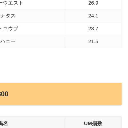
ーウエスト
26.9
ラナタス
24.1
トユウブ
23.7
ノハニー
21.5
00
馬名
UM指数